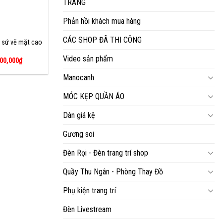
TRANG
Phản hồi khách mua hàng
CÁC SHOP ĐÃ THI CÔNG
 sứ vẽ mặt cao
Video sản phẩm
Giá
00,000
₫
c
hiện
tại
Manocanh
00,000₫.
là:
1,400,000₫.
MÓC KẸP QUẦN ÁO
Dàn giá kệ
Gương soi
Đèn Rọi - Đèn trang trí shop
Quầy Thu Ngân - Phòng Thay Đồ
Phụ kiện trang trí
Đèn Livestream