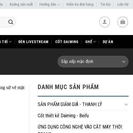
iệu
Xưởng sản xuất
Hướng dẫn
Kiểm tra đơn hàng
Tin tức
Liên Hệ
 TRÍ
ĐÈN LIVESTREAM
CỐT DAIMING
GHẾ
DỰ ÁN
DANH MỤC SẢN PHẨM
SẢN PHẨM GIẢM GIÁ - THANH LÝ
Cốt thiết kế Daiming - Beifu
ỨNG DỤNG CÔNG NGHỆ VÀO CẮT MAY THỜI