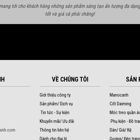
 mang tới cho khách hàng những sản phẩm sáng tạo ấn tượng đa dạng
tốt và giá cả phải chăng!
NH
VỀ CHÚNG TÔI
SẢN 
Giới thiệu công ty
Manocanh
Sản phẩm/ Dịch vụ
Cốt Daiming
Tin tức - Sự kiện
Móc treo quần á
Khuyến mãi/ Ưu đãi
Phụ kiện - Đồ tra
inh.com
Thông tin liên hệ
Dàn/ Giá/ Kệ
Dành cho Đại lý
Gương/ Đèn trang