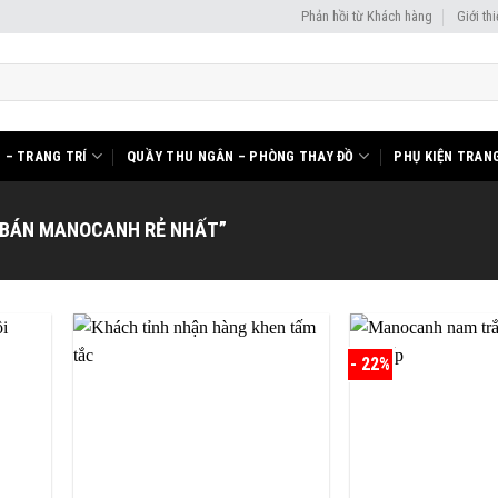
Phản hồi từ Khách hàng
Giới th
I – TRANG TRÍ
QUẦY THU NGÂN – PHÒNG THAY ĐỒ
PHỤ KIỆN TRANG
“BÁN MANOCANH RẺ NHẤT”
- 22%