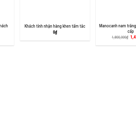
khách
Manocanh nam trắng
Khách tỉnh nhận hàng khen tấm tắc
cấp
0
₫
Giá
1,4
1,800,000
₫
gố
là:
1,8