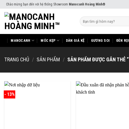
Skip
Chào mừng bạn đến với hệ thống Showroom
Manocanh Hoàng Minh®
to
content
Tìm
kiếm:
MANOCANH
MÓC KẸP
DÀN GIÁ KỆ
GƯƠNG SOI
ĐÈN RỌ
TRANG CHỦ
/
SẢN PHẨM
/
SẢN PHẨM ĐƯỢC GẮN THẺ 
- 13%