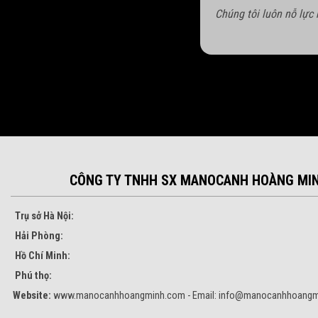
Chúng tôi luôn nỗ lực
CÔNG TY TNHH SX MANOCANH HOÀNG MI
Trụ sở Hà Nội:
Hải Phòng:
Hồ Chí Minh:
Phú thọ:
Website:
www.manocanhhoangminh.com - Email:
info@manocanhhoangm