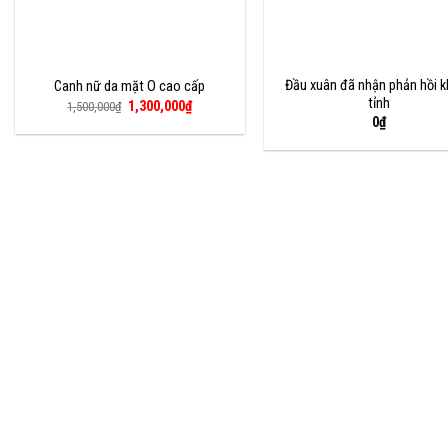
Đầu xuân đã nhận phản hồi 
Canh nữ da mặt O cao cấp
tỉnh
Giá
Giá
1,300,000
₫
1,500,000
₫
gốc
hiện
0
₫
là:
tại
1,500,000₫.
là:
1,300,000₫.