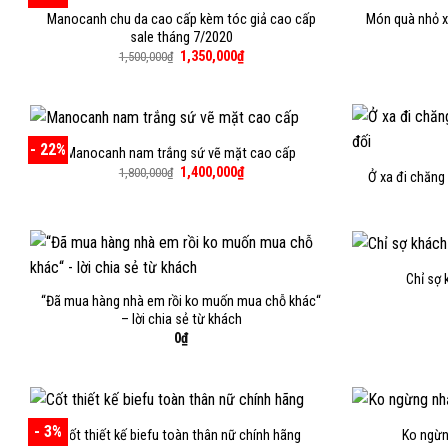
Manocanh chu da cao cấp kèm tóc giả cao cấp
Món quà nhỏ x
sale tháng 7/2020
Giá
Giá
1,350,000
₫
1,500,000
₫
gốc
hiện
là:
tại
1,500,000₫.
là:
1,350,000₫.
- 22%
Manocanh nam trắng sứ vẽ mặt cao cấp
Giá
Giá
1,400,000
₫
1,800,000
₫
Ở xa đi chăng 
gốc
hiện
là:
tại
1,800,000₫.
là:
1,400,000₫.
Chỉ sợ 
“Đã mua hàng nhà em rồi ko muốn mua chỗ khác“
– lời chia sẻ từ khách
0
₫
- 3%
Cốt thiết kế biefu toàn thân nữ chính hãng
Ko ngừn