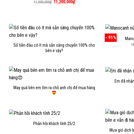
Giá
Giá
11,200,000
₫
11,500,000
₫
gốc
hiện
là:
tại
11,500,000₫.
là:
11,200,000₫.
- 91%
Mano
1
Số tiền đâu có ít mà sẵn sàng chuyển 100% cho
bên e vậy?
Em đã nhận 
May quá bên em tìm ra chỗ anh chị để mua hàng
Phản hồi khách tỉnh 25/2
Mưa gió dịch 