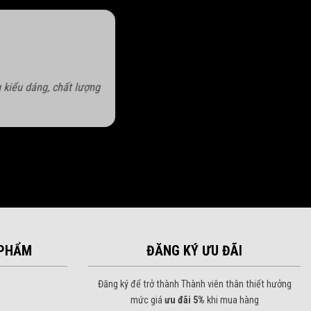
 kiểu dáng, chất lượng
PHẨM
ĐĂNG KÝ ƯU ĐÃI
Đăng ký để trở thành Thành viên thân thiết hưởng
mức giá
ưu đãi 5%
khi mua hàng