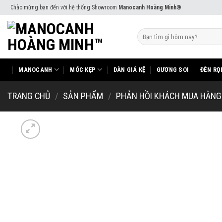
Skip
Chào mừng bạn đến với hệ thống Showroom
Manocanh Hoàng Minh®
to
content
Tìm
kiếm:
MANOCANH
MÓC KẸP
DÀN GIÁ KỆ
GƯƠNG SOI
ĐÈN RỌ
TRANG CHỦ
/
SẢN PHẨM
/
PHẢN HỒI KHÁCH MUA HÀNG