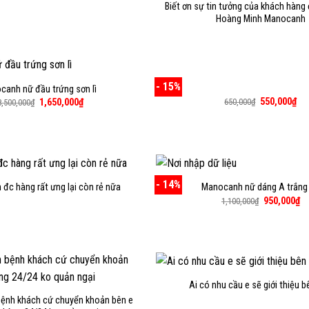
Biết ơn sự tin tưởng của khách hàng
Hoàng Minh Manocanh
- 15%
canh nữ đầu trứng sơn lì
Giá
Giá
550,000
₫
Giá
Giá
650,000
₫
1,650,000
₫
8,500,000
₫
gốc
hiệ
gốc
hiện
là:
tại
là:
tại
650,000₫.
là:
18,500,000₫.
là:
550
1,650,000₫.
- 14%
đc hàng rất ưng lại còn rẻ nữa
Manocanh nữ dáng A trắng
Giá
Gi
950,000
₫
1,100,000
₫
gốc
hi
là:
tạ
1,100,000₫.
là:
95
Ai có nhu cầu e sẽ giới thiệu 
bệnh khách cứ chuyển khoản bên e