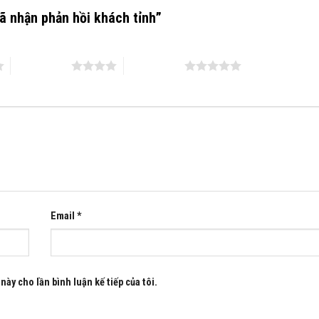
đã nhận phản hồi khách tỉnh”
4 trên 5 sao
5 trên 5 sao
Email
*
này cho lần bình luận kế tiếp của tôi.