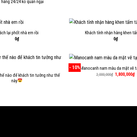
i hàng 24/24 ko quản ngại
ách lại phốt nhà em rồi
Khách tỉnh nhận hàng khen tấ
0
₫
0
₫
- 10%
Manocanh nam màu da mặt vẽ t
Giá
G
1,800,000
₫
2,000,000
₫
hế nào để khách tin tưởng như thế
gốc
h
này
là:
t
2,000,000₫.
là
1