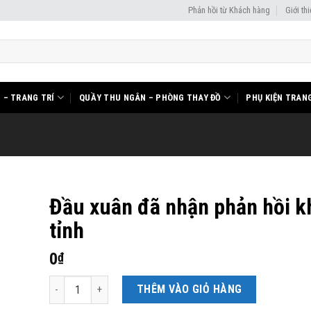
Phản hồi từ Khách hàng
Giới th
I – TRANG TRÍ
QUẦY THU NGÂN – PHÒNG THAY ĐỒ
PHỤ KIỆN TRANG
Đầu xuân đã nhận phản hồi k
tỉnh
0
₫
Đầu xuân đã nhận phản hồi khách tỉnh số lượng
THÊM VÀO GIỎ HÀNG