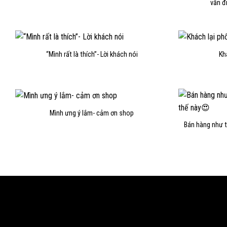
vẫn đ
“Mình rất là thích”- Lời khách nói
Kh
Mình ưng ý lắm- cảm ơn shop
Bán hàng như t