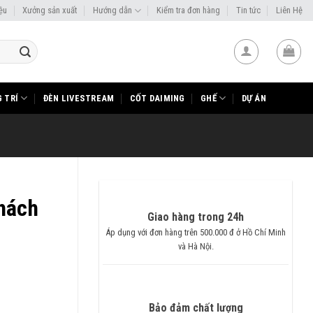
iệu
Xưởng sản xuất
Hướng dẫn
Kiểm tra đơn hàng
Tin tức
Liên Hệ
 TRÍ
ĐÈN LIVESTREAM
CỐT DAIMING
GHẾ
DỰ ÁN
hách
Giao hàng trong 24h
Áp dụng với đơn hàng trên 500.000 đ ở Hồ Chí Minh
và Hà Nội.
Bảo đảm chất lượng