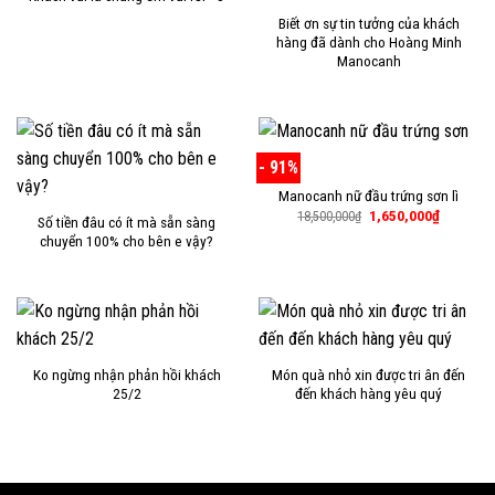
Biết ơn sự tin tưởng của khách
hàng đã dành cho Hoàng Minh
Manocanh
- 91%
Manocanh nữ đầu trứng sơn lì
Giá
Giá
1,650,000
₫
18,500,000
₫
Số tiền đâu có ít mà sẵn sàng
gốc
hiện
chuyển 100% cho bên e vậy?
là:
tại
18,500,000₫.
là:
1,650,00
Ko ngừng nhận phản hồi khách
Món quà nhỏ xin được tri ân đến
25/2
đến khách hàng yêu quý