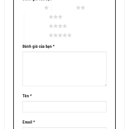
1 trên 5 sao
2 trên 5 sao
3 trên 5 sao
4 trên 5 sao
5 trên 5 sao
Đánh giá của bạn
*
Tên
*
Email
*