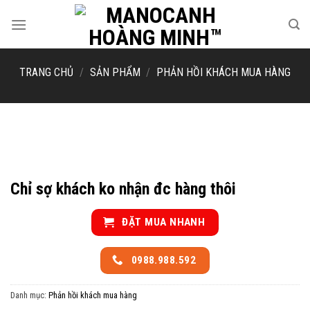
Skip
to
content
TRANG CHỦ
/
SẢN PHẨM
/
PHẢN HỒI KHÁCH MUA HÀNG
Chỉ sợ khách ko nhận đc hàng thôi
ĐẶT MUA NHANH
0988.988.592
Danh mục:
Phản hồi khách mua hàng