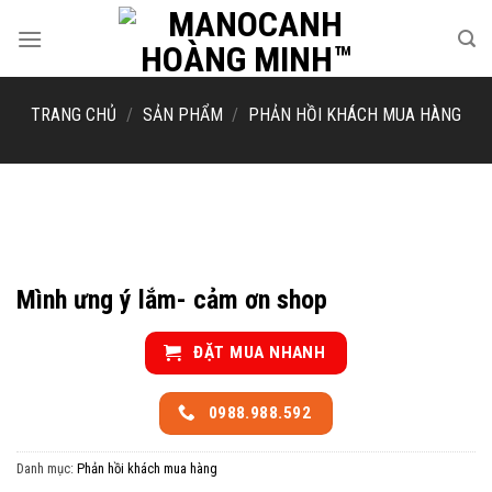
Skip
to
content
TRANG CHỦ
/
SẢN PHẨM
/
PHẢN HỒI KHÁCH MUA HÀNG
Mình ưng ý lắm- cảm ơn shop
ĐẶT MUA NHANH
0988.988.592
Danh mục:
Phản hồi khách mua hàng