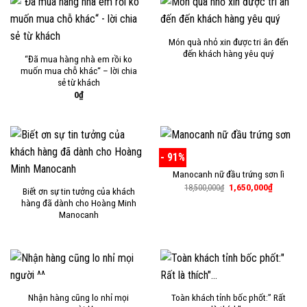
Món quà nhỏ xin được tri ân đến
đến khách hàng yêu quý
“Đã mua hàng nhà em rồi ko
muốn mua chỗ khác“ – lời chia
sẻ từ khách
0
₫
- 91%
Manocanh nữ đầu trứng sơn lì
Giá
Giá
1,650,000
₫
18,500,000
₫
Biết ơn sự tin tưởng của khách
gốc
hiện
hàng đã dành cho Hoàng Minh
là:
tại
18,500,000₫.
là:
Manocanh
1,650,00
Nhận hàng cũng lo nhỉ mọi
Toàn khách tỉnh bốc phốt:” Rất