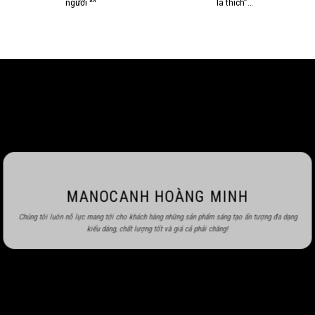
người ^^
là thích”…
MANOCANH HOÀNG MINH
Chúng tôi luôn nỗ lực mang tới cho khách hàng những sản phẩm sáng tạo ấn tượng đa dạng
kiểu dáng, chất lượng tốt và giá cả phải chăng!