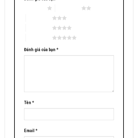
1 trên 5 sao
2 trên 5 sao
3 trên 5 sao
4 trên 5 sao
5 trên 5 sao
Đánh giá của bạn
*
Tên
*
Email
*