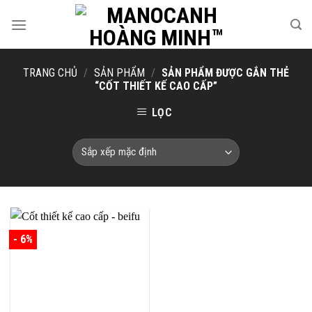
Skip
to
content
TRANG CHỦ
/
SẢN PHẨM
/
SẢN PHẨM ĐƯỢC GẮN THẺ
“CỐT THIẾT KẾ CAO CẤP”
LỌC
- 6%