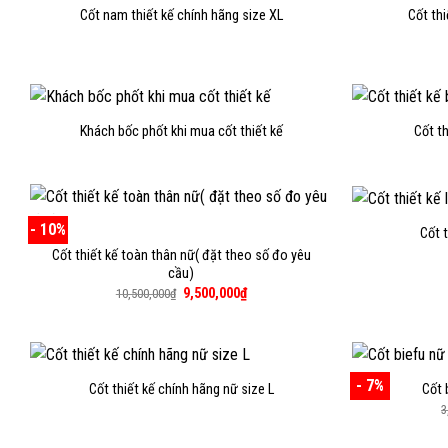
Cốt nam thiết kế chính hãng size XL
Cốt th
Khách bốc phốt khi mua cốt thiết kế
Cốt t
- 10%
Cốt 
Cốt thiết kế toàn thân nữ( đặt theo số đo yêu
cầu)
Giá
Giá
9,500,000
₫
10,500,000
₫
gốc
hiện
là:
tại
10,500,000₫.
là:
9,500,000₫.
- 7%
Cốt thiết kế chính hãng nữ size L
Cốt 
3