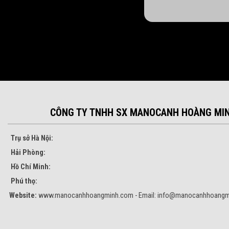
CÔNG TY TNHH SX MANOCANH HOÀNG MI
Trụ sở Hà Nội:
Hải Phòng:
Hồ Chí Minh:
Phú thọ:
Website:
www.manocanhhoangminh.com - Email:
info@manocanhhoangm