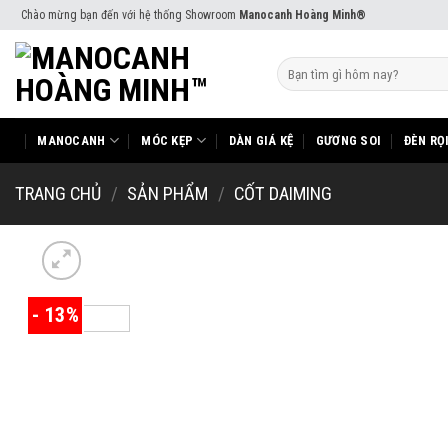
Skip
Chào mừng bạn đến với hệ thống Showroom
Manocanh Hoàng Minh®
to
content
Tìm
kiếm:
MANOCANH
MÓC KẸP
DÀN GIÁ KỆ
GƯƠNG SOI
ĐÈN RỌ
TRANG CHỦ
/
SẢN PHẨM
/
CỐT DAIMING
- 13%