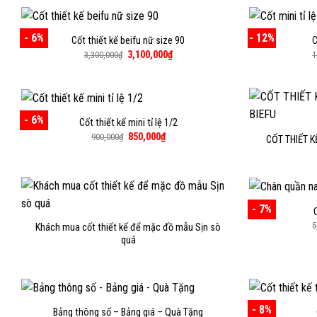
- 6%
- 12%
Cốt thiết kế beifu nữ size 90
C
Giá
Giá
3,100,000
₫
3,300,000
₫
1
gốc
hiện
là:
tại
3,300,000₫.
là:
3,100,000₫.
- 6%
Cốt thiết kế mini tỉ lệ 1/2
Giá
Giá
850,000
₫
900,000
₫
CỐT THIẾT 
gốc
hiện
là:
tại
900,000₫.
là:
850,000₫.
- 7%
5
Khách mua cốt thiết kế để mặc đồ mẫu Sịn sò
quá
- 8%
Bảng thông số – Bảng giá – Quà Tặng