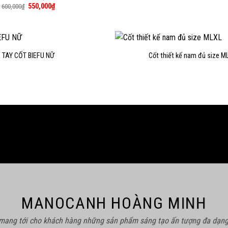
Giá
Giá
550,000
₫
600,000
₫
gốc
hiện
là:
tại
600,000₫.
là:
550,000₫.
TAY CỐT BIEFU NỮ
Cốt thiết kế nam đủ size M
MANOCANH HOÀNG MINH
 mang tới cho khách hàng những sản phẩm sáng tạo ấn tượng đa dạng