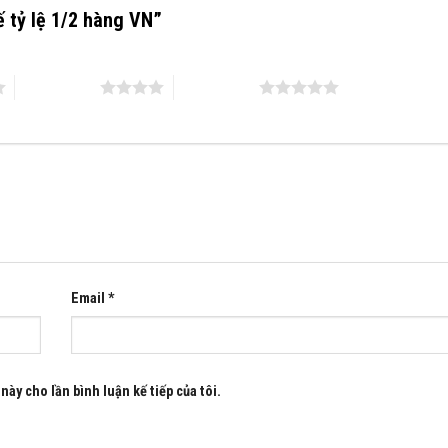
kế tỷ lệ 1/2 hàng VN”
4 trên 5 sao
5 trên 5 sao
Email
*
này cho lần bình luận kế tiếp của tôi.