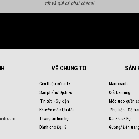
tốt và giá cả phải chăng!
NH
VỀ CHÚNG TÔI
SẢN 
Giới thiệu công ty
Manocanh
Sản phẩm/ Dịch vụ
Cốt Daiming
Tin tức - Sự kiện
Móc treo quần á
Khuyến mãi/ Ưu đãi
Phụ kiện - Đồ tra
inh.com
Thông tin liên hệ
Dàn/ Giá/ Kệ
Dành cho Đại lý
Gương/ Đèn trang