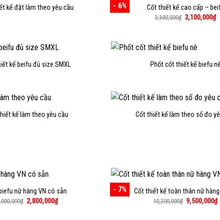
- 6%
iết kế đặt làm theo yêu cầu
Cốt thiết kế cao cấp – bei
Giá
G
3,100,000
₫
3,300,000
₫
gốc
h
là:
t
3,300,000₫.
là
3
hiết kế beifu đủ size SMXL
Phốt cốt thiết kế biefu n
thiết kế làm theo yêu cầu
Cốt thiết kế làm theo số đo y
- 7%
biefu nữ hàng VN có sẵn
Cốt thiết kế toàn thân nữ hàng
Giá
Giá
Giá
2,800,000
₫
9,500,000
₫
,000,000
₫
10,200,000
₫
gốc
hiện
gốc
là:
tại
là:
t