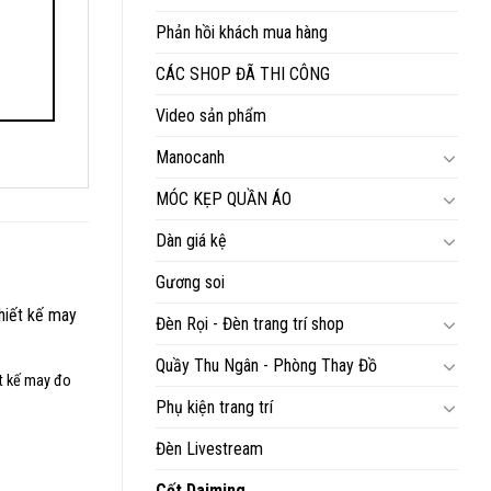
Phản hồi khách mua hàng
CÁC SHOP ĐÃ THI CÔNG
Video sản phẩm
Manocanh
MÓC KẸP QUẦN ÁO
Dàn giá kệ
Gương soi
Đèn Rọi - Đèn trang trí shop
Quầy Thu Ngân - Phòng Thay Đồ
ết kế may đo
Phụ kiện trang trí
Đèn Livestream
Cốt Daiming