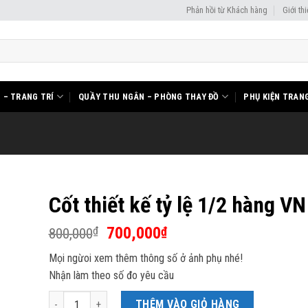
Phản hồi từ Khách hàng
Giới th
I – TRANG TRÍ
QUẦY THU NGÂN – PHÒNG THAY ĐỒ
PHỤ KIỆN TRANG
Cốt thiết kế tỷ lệ 1/2 hàng VN
Giá
Giá
700,000
₫
₫
800,000
gốc
hiện
Mọi ngừoi xem thêm thông số ở ảnh phụ nhé!
là:
tại
Nhận làm theo số đo yêu cầu
800,000₫.
là:
700,000₫.
Cốt thiết kế tỷ lệ 1/2 hàng VN số lượng
THÊM VÀO GIỎ HÀNG