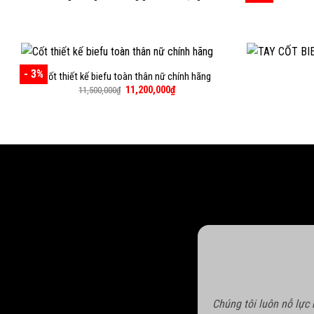
- 3%
Cốt thiết kế biefu toàn thân nữ chính hãng
Giá
Giá
11,200,000
₫
11,500,000
₫
gốc
hiện
là:
tại
11,500,000₫.
là:
11,200,000₫.
Chúng tôi luôn nỗ lực