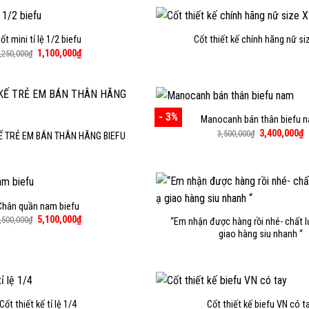
3,000,000₫.
là:
10,200,000₫
l
2,800,000₫.
ốt mini tỉ lệ 1/2 biefu
Cốt thiết kế chính hãng nữ si
Giá
Giá
1,100,000
₫
,250,000
₫
gốc
hiện
là:
tại
1,250,000₫.
là:
1,100,000₫.
- 3%
Manocanh bán thân biefu 
Giá
G
3,400,000
₫
3,500,000
₫
KẾ TRẺ EM BÁN THÂN HÃNG BIEFU
gốc
h
là:
t
3,500,000₫.
là
3
Chân quần nam biefu
Giá
Giá
5,100,000
₫
,500,000
₫
“Em nhận được hàng rồi nhé- chất 
gốc
hiện
giao hàng siu nhanh “
là:
tại
5,500,000₫.
là:
5,100,000₫.
Cốt thiết kế tỉ lệ 1/4
Cốt thiết kế biefu VN có t