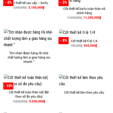
- 6%
- 3%
Cốt thiết kế cao cấp – beifu
Giá
Giá
3,100,000
₫
3,300,000
₫
Cốt thiết kế biefu toàn thân nữ
gốc
hiện
chính hãng
là:
tại
3,300,000₫.
là:
Giá
Giá
11,200,000
₫
11,500,000
₫
3,100,000₫.
gốc
hiện
là:
tại
11,500,000₫.
là:
11,200,
- 8%
Cốt thiết kế tỉ lệ 1/4
Giá
Giá
550,000
₫
600,000
₫
gốc
hiện
là:
tại
“Em nhận được hàng rồi nhé-
600,000₫.
là:
chất lượng lắm ạ giao hàng siu
550,000₫.
nhanh “
- 10%
Cốt thiết kế toàn thân nữ( đặt
Cốt thiết kế làm theo yêu cầu
theo số đo yêu cầu)
Giá
Giá
9,500,000
₫
10,500,000
₫
gốc
hiện
là:
tại
10,500,000₫.
là: