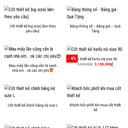
Cốt thiết kế big size( làm theo
Bảng thông số – Bảng giá – Quà
yêu cầu)
Tặng
- 6%
Cốt thiết kế beifu nữ size 90
Giá
Giá
3,100,000
₫
3,300,000
₫
Mau mấy lần cũng vẫn là canh
gốc
hiện
nhà em… ok các chị yêu
là:
tại
3,300,000₫.
là:
3,100,000
Khách bốc phốt khi mua cốt thiết
Cốt thiết kế chính hãng nữ size L
kế