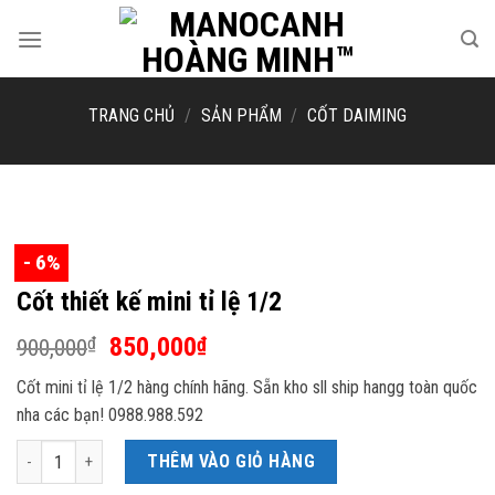
Skip
to
content
TRANG CHỦ
/
SẢN PHẨM
/
CỐT DAIMING
- 6%
Cốt thiết kế mini tỉ lệ 1/2
Giá
Giá
850,000
₫
₫
900,000
gốc
hiện
Cốt mini tỉ lệ 1/2 hàng chính hãng. Sẵn kho sll ship hangg toàn quốc
là:
tại
nha các bạn! 0988.988.592
900,000₫.
là:
850,000₫.
Cốt thiết kế mini tỉ lệ 1/2 số lượng
THÊM VÀO GIỎ HÀNG