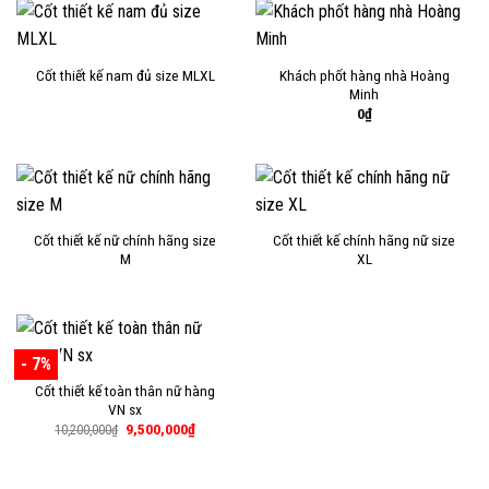
9,500,000₫.
Khách phốt hàng nhà Hoàng
Cốt thiết kế nam đủ size MLXL
Minh
0
₫
Cốt thiết kế nữ chính hãng size
Cốt thiết kế chính hãng nữ size
M
XL
- 7%
Cốt thiết kế toàn thân nữ hàng
VN sx
Giá
Giá
9,500,000
₫
10,200,000
₫
gốc
hiện
là:
tại
10,200,000₫.
là:
9,500,000₫.