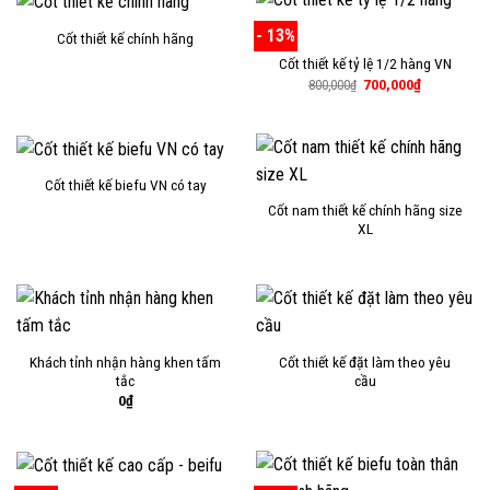
- 13%
Cốt thiết kế chính hãng
Cốt thiết kế tỷ lệ 1/2 hàng VN
Giá
Giá
700,000
₫
800,000
₫
gốc
hiện
là:
tại
800,000₫.
là:
700,000₫.
Cốt thiết kế biefu VN có tay
Cốt nam thiết kế chính hãng size
XL
Khách tỉnh nhận hàng khen tấm
Cốt thiết kế đặt làm theo yêu
tắc
cầu
0
₫