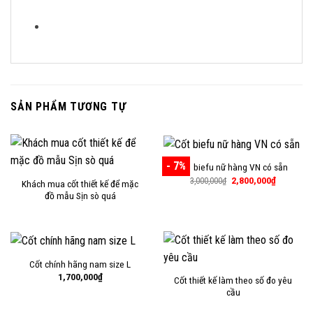
SẢN PHẨM TƯƠNG TỰ
- 7%
Cốt biefu nữ hàng VN có sẵn
Giá
Giá
2,800,000
₫
3,000,000
₫
Khách mua cốt thiết kế để mặc
gốc
hiện
đồ mẫu Sịn sò quá
là:
tại
3,000,000₫.
là:
2,800,000
Cốt chính hãng nam size L
1,700,000
₫
Cốt thiết kế làm theo số đo yêu
cầu