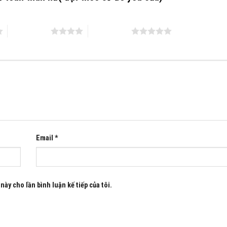
4 trên 5 sao
5 trên 5 sao
Email
*
này cho lần bình luận kế tiếp của tôi.