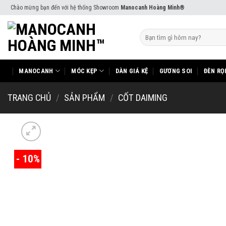
Skip
Chào mừng bạn đến với hệ thống Showroom
Manocanh Hoàng Minh®
to
content
Tìm
kiếm:
MANOCANH
MÓC KẸP
DÀN GIÁ KỆ
GƯƠNG SOI
ĐÈN RỌ
TRANG CHỦ
/
SẢN PHẨM
/
CỐT DAIMING
- 10%