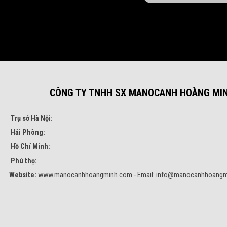
CÔNG TY TNHH SX MANOCANH HOÀNG MI
Trụ sở Hà Nội:
Hải Phòng:
Hồ Chí Minh:
Phú thọ:
Website:
www.manocanhhoangminh.com - Email:
info@manocanhhoangm