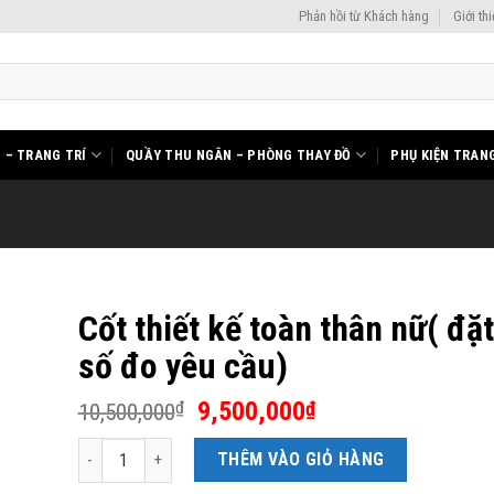
Phản hồi từ Khách hàng
Giới th
I – TRANG TRÍ
QUẦY THU NGÂN – PHÒNG THAY ĐỒ
PHỤ KIỆN TRANG
Cốt thiết kế toàn thân nữ( đặ
số đo yêu cầu)
Giá
Giá
9,500,000
₫
₫
10,500,000
gốc
hiện
Cốt thiết kế toàn thân nữ( đặt theo số đo yêu cầu) số lượng
là:
tại
THÊM VÀO GIỎ HÀNG
10,500,000₫.
là: