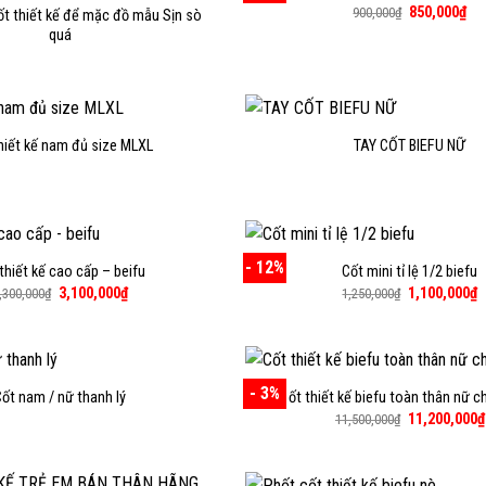
Giá
Giá
850,000
₫
900,000
₫
t thiết kế để mặc đồ mẫu Sịn sò
gốc
hiệ
quá
là:
tại
900,000₫.
là:
850
hiết kế nam đủ size MLXL
TAY CỐT BIEFU NỮ
- 12%
thiết kế cao cấp – beifu
Cốt mini tỉ lệ 1/2 biefu
Giá
Giá
Giá
G
3,100,000
₫
1,100,000
₫
,300,000
₫
1,250,000
₫
gốc
hiện
gốc
h
là:
tại
là:
t
3,300,000₫.
là:
1,250,000₫.
là
3,100,000₫.
1
- 3%
Cốt nam / nữ thanh lý
Cốt thiết kế biefu toàn thân nữ c
Giá
11,200,000
₫
11,500,000
₫
gốc
là:
11,500,000₫.