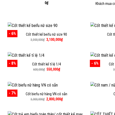
0
₫
Khách mua cố
- 6%
Cốt thiết kế beifu nữ size 90
Cốt t
Giá
Giá
3,100,000
₫
3,300,000
₫
gốc
hiện
là:
tại
3,300,000₫.
là:
3,100,000₫.
- 8%
- 6%
Cốt thiết kế tỉ lệ 1/4
Cốt 
Giá
Giá
550,000
₫
600,000
₫
3
gốc
hiện
là:
tại
600,000₫.
là:
550,000₫.
- 7%
Cốt biefu nữ hàng VN có sẵn
Giá
Giá
2,800,000
₫
3,000,000
₫
gốc
hiện
là:
tại
3,000,000₫.
là:
2,800,000₫.