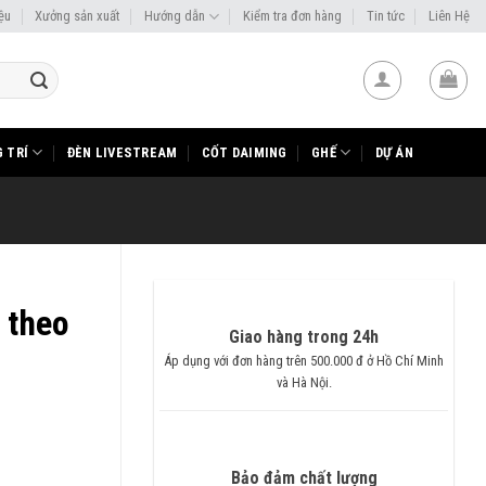
iệu
Xưởng sản xuất
Hướng dẫn
Kiểm tra đơn hàng
Tin tức
Liên Hệ
 TRÍ
ĐÈN LIVESTREAM
CỐT DAIMING
GHẾ
DỰ ÁN
t theo
Giao hàng trong 24h
Áp dụng với đơn hàng trên 500.000 đ ở Hồ Chí Minh
và Hà Nội.
Bảo đảm chất lượng