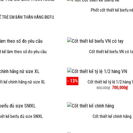
Phốt cốt thiết kế biefu n
KẾ TRẺ EM BÁN THÂN HÃNG BIEFU
ết kế làm theo số đo yêu cầu
Cốt thiết kế biefu VN có t
- 13%
ết kế chính hãng nữ size XL
Cốt thiết kế tỷ lệ 1/2 hàng
Giá
Giá
700,000
₫
800,000
₫
gốc
hiệ
là:
tại
800,000₫.
là:
700
hiết kế beifu đủ size SMXL
Cốt thiết kế chính hãng