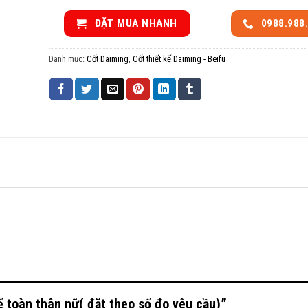
9,500,000₫.
ĐẶT MUA NHANH
0988.988
Danh mục:
Cốt Daiming
,
Cốt thiết kế Daiming - Beifu
kế toàn thân nữ( đặt theo số đo yêu cầu)”