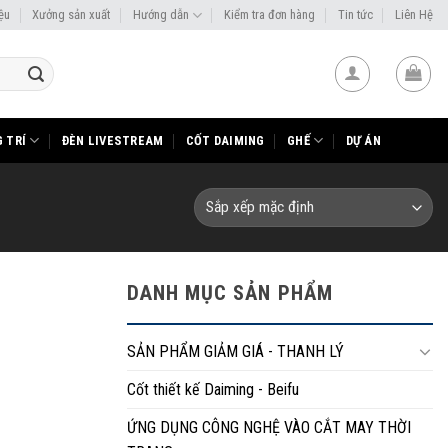
iệu
Xưởng sản xuất
Hướng dẫn
Kiểm tra đơn hàng
Tin tức
Liên Hệ
 TRÍ
ĐÈN LIVESTREAM
CỐT DAIMING
GHẾ
DỰ ÁN
DANH MỤC SẢN PHẨM
SẢN PHẨM GIẢM GIÁ - THANH LÝ
Cốt thiết kế Daiming - Beifu
ỨNG DỤNG CÔNG NGHỆ VÀO CẮT MAY THỜI