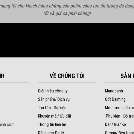
 mang tới cho khách hàng những sản phẩm sáng tạo ấn tượng đa dạng
tốt và giá cả phải chăng!
NH
VỀ CHÚNG TÔI
SẢN 
Giới thiệu công ty
Manocanh
Sản phẩm/ Dịch vụ
Cốt Daiming
Tin tức - Sự kiện
Móc treo quần á
Khuyến mãi/ Ưu đãi
Phụ kiện - Đồ tra
inh.com
Thông tin liên hệ
Dàn/ Giá/ Kệ
Dành cho Đại lý
Gương/ Đèn trang