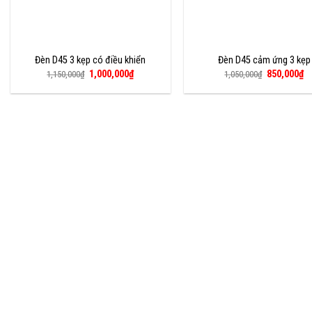
Đèn D45 3 kẹp có điều khiển
Đèn D45 cảm ứng 3 kẹp
Giá
Giá
Giá
Gi
1,000,000
₫
850,000
₫
1,150,000
₫
1,050,000
₫
gốc
hiện
gốc
hi
là:
tại
là:
tạ
1,150,000₫.
là:
1,050,000₫.
là
1,000,000₫.
85