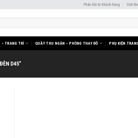
Phản hồi từ Khách hàng
Giới th
I – TRANG TRÍ
QUẦY THU NGÂN – PHÒNG THAY ĐỒ
PHỤ KIỆN TRANG
ĐÈN D45”