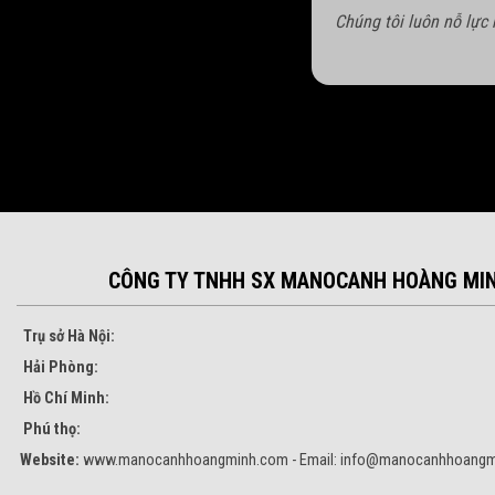
Chúng tôi luôn nỗ lực
CÔNG TY TNHH SX MANOCANH HOÀNG MI
Trụ sở Hà Nội:
Hải Phòng:
Hồ Chí Minh:
Phú thọ:
Website:
www.manocanhhoangminh.com - Email:
info@manocanhhoangm