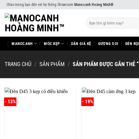
Skip
Chào mừng bạn đến với hệ thống Showroom
Manocanh Hoàng Minh®
to
content
Tìm
kiếm:
MANOCANH
MÓC KẸP
DÀN GIÁ KỆ
GƯƠNG SOI
ĐÈN RỌ
TRANG CHỦ
/
SẢN PHẨM
/
SẢN PHẨM ĐƯỢC GẮN THẺ “
- 13%
- 19%