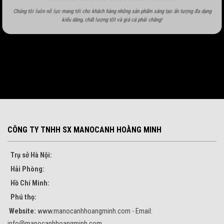
Chúng tôi luôn nỗ lực mang tới cho khách hàng những sản phẩm sáng tạo ấn tượng đa dạng
kiểu dáng, chất lượng tốt và giá cả phải chăng!
CÔNG TY TNHH SX MANOCANH HOÀNG MINH
Trụ sở Hà Nội:
Hải Phòng:
Hồ Chí Minh:
Phú thọ:
Website:
www.manocanhhoangminh.com - Email:
info@manocanhhoangminh.com