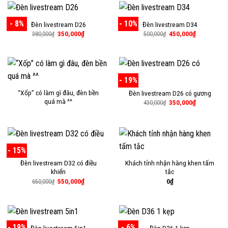
700,000₫.
- 8%
- 10%
Đèn livestream D26
Đèn livestream D34
Giá
Giá
Giá
Giá
350,000
₫
450,000
₫
380,000
₫
500,000
₫
gốc
hiện
gốc
hiện
là:
tại
là:
tại
380,000₫.
là:
500,000₫.
là:
350,000₫.
450,000₫.
- 19%
“Xốp” có làm gì đâu, đèn bền
Đèn livestream D26 có gương
quá mà ^^
Giá
Giá
350,000
₫
430,000
₫
gốc
hiện
là:
tại
430,000₫.
là:
350,000₫.
- 15%
Đèn livestream D32 có điều
Khách tỉnh nhận hàng khen tấm
khiển
tắc
Giá
Giá
550,000
₫
0
₫
650,000
₫
gốc
hiện
là:
tại
650,000₫.
là:
550,000₫.
- 19%
- 6%