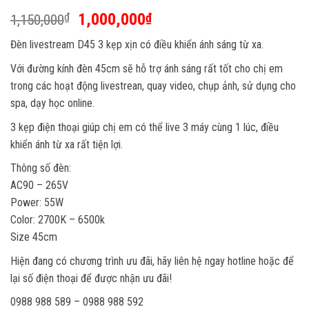
Giá
Giá
1,000,000
₫
₫
1,150,000
gốc
hiện
Đèn livestream D45 3 kẹp xịn có điều khiển ánh sáng từ xa.
là:
tại
1,150,000₫.
là:
Với đường kính đèn 45cm sẽ hỗ trợ ánh sáng rất tốt cho chị em
1,000,000₫.
trong các hoạt động livestrean, quay video, chụp ảnh, sử dụng cho
spa, dạy học online.
3 kẹp điện thoại giúp chị em có thể live 3 máy cùng 1 lúc, điều
khiển ánh từ xa rất tiện lợi.
Thông số đèn:
AC90 – 265V
Power: 55W
Color: 2700K – 6500k
Size 45cm
Hiện đang có chương trình ưu đãi, hãy liên hệ ngay hotline hoặc để
lại số điện thoại để được nhận ưu đãi!
0988 988 589 – 0988 988 592