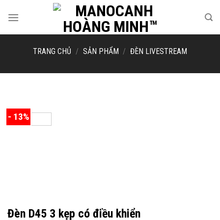
Skip
to
content
TRANG CHỦ
/
SẢN PHẨM
/
ĐÈN LIVESTREAM
- 13%
Đèn D45 3 kẹp có điều khiển