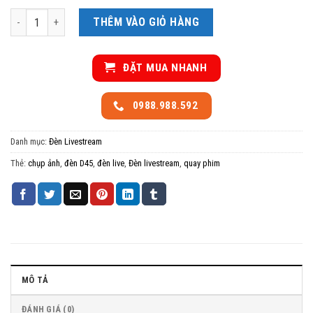
Đèn D45 3 kẹp có điều khiển số lượng
THÊM VÀO GIỎ HÀNG
ĐẶT MUA NHANH
0988.988.592
Danh mục:
Đèn Livestream
Thẻ:
chụp ảnh
,
đèn D45
,
đèn live
,
Đèn livestream
,
quay phim
MÔ TẢ
ĐÁNH GIÁ (0)