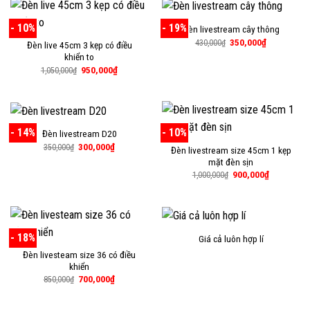
850,000₫.
900,000₫.
- 10%
- 19%
Đèn livestream cây thông
Giá
Giá
350,000
₫
430,000
₫
Đèn live 45cm 3 kẹp có điều
gốc
hiện
khiển to
là:
tại
430,000₫.
là:
Giá
Giá
950,000
₫
1,050,000
₫
350,000₫.
gốc
hiện
là:
tại
1,050,000₫.
là:
950,000₫.
- 14%
- 10%
Đèn livestream D20
Giá
Giá
300,000
₫
350,000
₫
Đèn livestream size 45cm 1 kẹp
gốc
hiện
mặt đèn sịn
là:
tại
350,000₫.
là:
Giá
Giá
900,000
₫
1,000,000
₫
300,000₫.
gốc
hiện
là:
tại
1,000,000₫.
là:
900,000₫.
- 18%
Giá cả luôn hợp lí
Đèn livesteam size 36 có điều
khiển
Giá
Giá
700,000
₫
850,000
₫
gốc
hiện
là:
tại
850,000₫.
là: