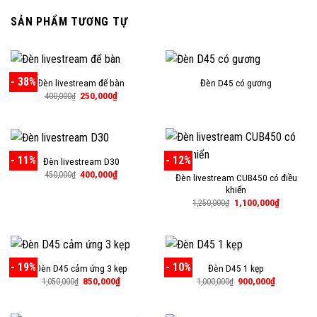
SẢN PHẨM TƯƠNG TỰ
- 38%
Đèn livestream để bàn
Đèn D45 có gương
Giá
Giá
250,000
₫
400,000
₫
gốc
hiện
là:
tại
400,000₫.
là:
250,000₫.
- 11%
- 12%
Đèn livestream D30
Giá
Giá
400,000
₫
450,000
₫
Đèn livestream CUB450 có điều
gốc
hiện
khiển
là:
tại
450,000₫.
là:
Giá
Giá
1,100,000
₫
1,250,000
₫
400,000₫.
gốc
hiện
là:
tại
1,250,000₫.
là:
1,100,000
- 19%
- 10%
Đèn D45 cảm ứng 3 kẹp
Đèn D45 1 kẹp
Giá
Giá
Giá
Giá
850,000
₫
900,000
₫
1,050,000
₫
1,000,000
₫
gốc
hiện
gốc
hiện
là:
tại
là:
tại
1,050,000₫.
là:
1,000,000₫.
là: