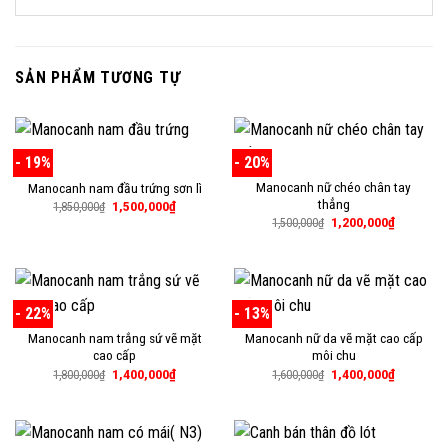
SẢN PHẨM TƯƠNG TỰ
- 19%
- 20%
Manocanh nữ chéo chân tay
Manocanh nam đầu trứng sơn lì
thẳng
Giá
Giá
1,500,000
₫
1,850,000
₫
gốc
hiện
Giá
Giá
1,200,000
₫
1,500,000
₫
là:
tại
gốc
hiện
1,850,000₫.
là:
là:
tại
1,500,000₫.
1,500,000₫.
là:
1,200,000
- 22%
- 13%
Manocanh nam trắng sứ vẽ mặt
Manocanh nữ da vẽ mặt cao cấp
cao cấp
môi chu
Giá
Giá
Giá
Giá
1,400,000
₫
1,400,000
₫
1,800,000
₫
1,600,000
₫
gốc
hiện
gốc
hiện
là:
tại
là:
tại
1,800,000₫.
là:
1,600,000₫.
là:
1,400,000₫.
1,400,000