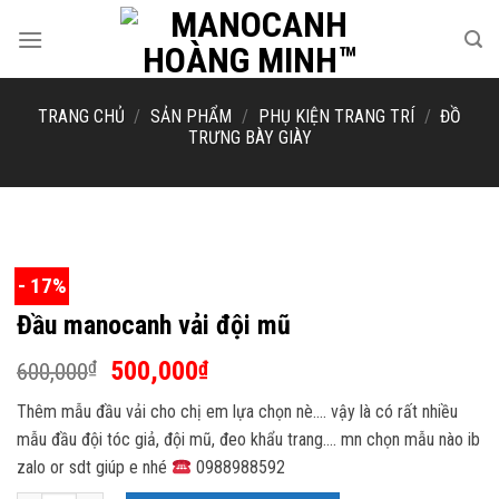
Skip
to
content
TRANG CHỦ
/
SẢN PHẨM
/
PHỤ KIỆN TRANG TRÍ
/
ĐỒ
TRƯNG BÀY GIÀY
- 17%
Đầu manocanh vải đội mũ
Giá
Giá
500,000
₫
₫
600,000
gốc
hiện
Thêm mẫu đầu vải cho chị em lựa chọn nè…. vậy là có rất nhiều
là:
tại
mẫu đầu đội tóc giả, đội mũ, đeo khẩu trang…. mn chọn mẫu nào ib
600,000₫.
là:
zalo or sdt giúp e nhé
0988988592
500,000₫.