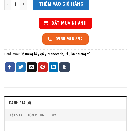
Đầu manocanh vải đội mũ số lượng
THÊM VÀO GIỎ HÀNG
ĐẶT MUA NHANH
0988.988.592
Danh mục:
Đồ trưng bày giày
,
Manocanh
,
Phụ kiện trang trí
ĐÁNH GIÁ (0)
TẠI SAO CHỌN CHÚNG TÔI?