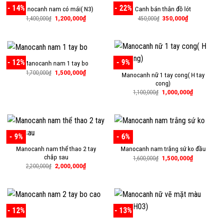
- 14%
- 22%
Manocanh nam có mái( N3)
Canh bán thân đồ lót
Giá
Giá
Giá
Giá
1,200,000
₫
350,000
₫
1,400,000
₫
450,000
₫
gốc
hiện
gốc
hiện
là:
tại
là:
tại
1,400,000₫.
là:
450,000₫.
là:
1,200,000₫.
350,000₫.
- 12%
- 9%
Manocanh nam 1 tay bo
Giá
Giá
1,500,000
₫
1,700,000
₫
Manocanh nữ 1 tay cong( H tay
gốc
hiện
cong)
là:
tại
1,700,000₫.
là:
Giá
Giá
1,000,000
₫
1,100,000
₫
1,500,000₫.
gốc
hiện
là:
tại
1,100,000₫.
là:
1,000,000
- 9%
- 6%
Manocanh nam thể thao 2 tay
Manocanh nam trắng sứ ko đầu
chắp sau
Giá
Giá
1,500,000
₫
1,600,000
₫
gốc
hiện
Giá
Giá
2,000,000
₫
2,200,000
₫
là:
tại
gốc
hiện
1,600,000₫.
là:
là:
tại
1,500,000
2,200,000₫.
là:
2,000,000₫.
- 12%
- 13%