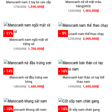
Manocanh nữ vẽ mặt màu
Manocanh nam 2 tay bo cao cấp
trắng(H03)
Giá
Giá
1,500,000
₫
1,700,000
₫
gốc
hiện
Giá
Giá
1,050,000
₫
1,200,000
₫
là:
tại
gốc
hiện
1,700,000₫.
là:
là:
tại
1,500,000₫.
1,200,000₫.
là:
1,050,000
- 11%
- 9%
Manocanh nam thể thao chạy
Giá
Giá
2,000,000
₫
2,200,000
₫
Manocanh nam ngồi mặt vẽ
gốc
hiện
trắng sứ
là:
tại
2,200,000₫.
là:
Giá
Giá
1,700,000
₫
1,900,000
₫
2,000,000
gốc
hiện
là:
tại
1,900,000₫.
là:
1,700,000₫.
- 14%
- 16%
Manocanh nữ đầu trứng sơn
Manocanh bán thân có tay thể
bóng
thao nam
Giá
Giá
Giá
Giá
1,600,000
₫
1,600,000
₫
1,850,000
₫
1,900,000
₫
gốc
hiện
gốc
hiện
là:
tại
là:
tại
1,850,000₫.
là:
1,900,000₫.
là:
1,600,000₫.
1,600,000
- 10%
- 16%
Manocanh khung sắt nam
Cốt xốp nam chân gang