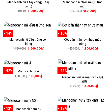
Manocanh nữ 1 tay cong( H tay
Manocanh nữ trọc mù( H trọc
cong)
mù)
Giá
Giá
Giá
Giá
1,000,000
₫
950,000
₫
1,100,000
₫
1,100,000
₫
gốc
hiện
gốc
hiện
là:
tại
là:
tại
1,100,000₫.
là:
1,100,000₫.
là:
1,000,000₫.
950,000₫.
- 14%
- 10%
Manocanh nữ đầu trứng sơn
Cốt bán thân tay nhựa màu
bóng
trắng
Giá
Giá
Giá
Giá
1,600,000
₫
1,300,000
₫
1,850,000
₫
1,450,000
₫
gốc
hiện
gốc
hiện
là:
tại
là:
tại
1,850,000₫.
là:
1,450,000₫.
là:
1,600,000₫.
1,300,000
- 92%
- 22%
Manocanh nữ A
Giá
Giá
100,000
₫
1,200,000
₫
Manocanh nữ vẽ mặt cao cấp(
gốc
hiện
mặtU)
là:
tại
1,200,000₫.
là:
Giá
Giá
1,400,000
₫
1,800,000
₫
100,000₫.
gốc
hiện
là:
tại
1,800,000₫.
là:
1,400,000
- 12%
- 17%
Manocanh nam N2