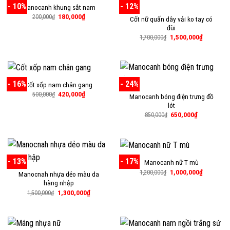
- 10%
- 12%
Manocanh khung sắt nam
Giá
Giá
180,000
₫
200,000
₫
Cốt nữ quấn dây vải ko tay có
gốc
hiện
đùi
là:
tại
200,000₫.
là:
Giá
Giá
1,500,000
₫
1,700,000
₫
180,000₫.
gốc
hiện
là:
tại
1,700,000₫.
là:
1,500,000
- 16%
- 24%
Cốt xốp nam chân gang
Giá
Giá
420,000
₫
500,000
₫
Manocanh bóng điện trưng đồ
gốc
hiện
lót
là:
tại
500,000₫.
là:
Giá
Giá
650,000
₫
850,000
₫
420,000₫.
gốc
hiện
là:
tại
850,000₫.
là:
650,000₫.
- 13%
- 17%
Manocanh nữ T mù
Giá
Giá
1,000,000
₫
1,200,000
₫
Manocnah nhựa dẻo màu da
gốc
hiện
hàng nhập
là:
tại
1,200,000₫.
là:
Giá
Giá
1,300,000
₫
1,500,000
₫
1,000,000
gốc
hiện
là:
tại
1,500,000₫.
là:
1,300,000₫.