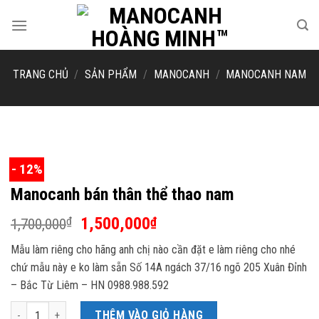
Skip
to
content
TRANG CHỦ
/
SẢN PHẨM
/
MANOCANH
/
MANOCANH NAM
- 12%
Manocanh bán thân thể thao nam
Giá
Giá
1,500,000
₫
₫
1,700,000
gốc
hiện
Mẫu làm riêng cho hãng anh chị nào cần đặt e làm riêng cho nhé
là:
tại
chứ mẫu này e ko làm sẵn Số 14A ngách 37/16 ngõ 205 Xuân Đỉnh
1,700,000₫.
là:
– Bắc Từ Liêm – HN 0988.988.592
1,500,000₫.
Manocanh bán thân thể thao nam số lượng
THÊM VÀO GIỎ HÀNG