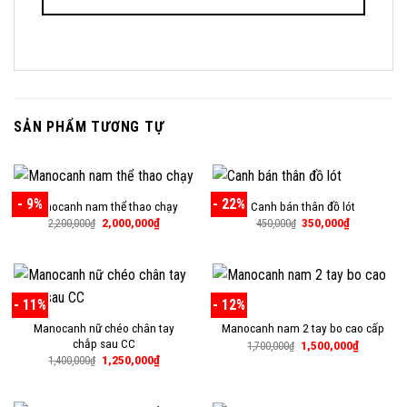
SẢN PHẨM TƯƠNG TỰ
- 9%
- 22%
Manocanh nam thể thao chạy
Canh bán thân đồ lót
Giá
Giá
Giá
Giá
2,000,000
₫
350,000
₫
2,200,000
₫
450,000
₫
gốc
hiện
gốc
hiện
là:
tại
là:
tại
2,200,000₫.
là:
450,000₫.
là:
2,000,000₫.
350,000₫.
- 11%
- 12%
Manocanh nữ chéo chân tay
Manocanh nam 2 tay bo cao cấp
chắp sau CC
Giá
Giá
1,500,000
₫
1,700,000
₫
gốc
hiện
Giá
Giá
1,250,000
₫
1,400,000
₫
là:
tại
gốc
hiện
1,700,000₫.
là:
là:
tại
1,500,000
1,400,000₫.
là:
1,250,000₫.