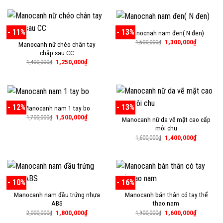
1,500,000₫.
1,900,000₫.
là:
1,700,000
- 11%
- 13%
Manocnah nam đen( N đen)
Giá
Giá
1,300,000
₫
1,500,000
₫
Manocanh nữ chéo chân tay
gốc
hiện
chắp sau CC
là:
tại
1,500,000₫.
là:
Giá
Giá
1,250,000
₫
1,400,000
₫
1,300,000
gốc
hiện
là:
tại
1,400,000₫.
là:
1,250,000₫.
- 12%
- 13%
Manocanh nam 1 tay bo
Giá
Giá
1,500,000
₫
1,700,000
₫
Manocanh nữ da vẽ mặt cao cấp
gốc
hiện
môi chu
là:
tại
1,700,000₫.
là:
Giá
Giá
1,400,000
₫
1,600,000
₫
1,500,000₫.
gốc
hiện
là:
tại
1,600,000₫.
là:
1,400,000
- 10%
- 16%
Manocanh nam đầu trứng nhựa
Manocanh bán thân có tay thể
ABS
thao nam
Giá
Giá
Giá
Giá
1,800,000
₫
1,600,000
₫
2,000,000
₫
1,900,000
₫
gốc
hiện
gốc
hiện