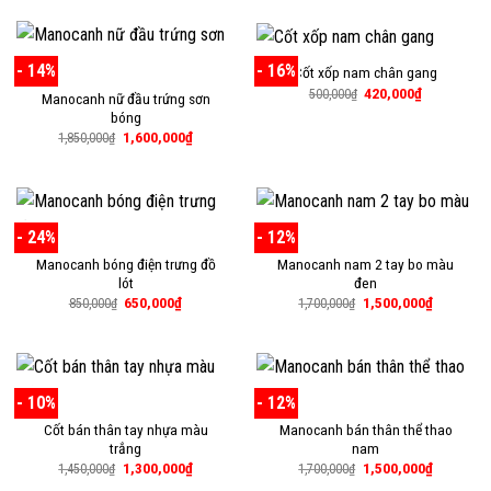
1,700,000₫.
là:
1,500,000
- 14%
- 16%
Cốt xốp nam chân gang
Giá
Giá
420,000
₫
500,000
₫
Manocanh nữ đầu trứng sơn
gốc
hiện
bóng
là:
tại
500,000₫.
là:
Giá
Giá
1,600,000
₫
1,850,000
₫
420,000₫.
gốc
hiện
là:
tại
1,850,000₫.
là:
1,600,000₫.
- 24%
- 12%
Manocanh bóng điện trưng đồ
Manocanh nam 2 tay bo màu
lót
đen
Giá
Giá
Giá
Giá
650,000
₫
1,500,000
₫
850,000
₫
1,700,000
₫
gốc
hiện
gốc
hiện
là:
tại
là:
tại
850,000₫.
là:
1,700,000₫.
là:
650,000₫.
1,500,000
- 10%
- 12%
Cốt bán thân tay nhựa màu
Manocanh bán thân thể thao
trắng
nam
Giá
Giá
Giá
Giá
1,300,000
₫
1,500,000
₫
1,450,000
₫
1,700,000
₫
gốc
hiện
gốc
hiện