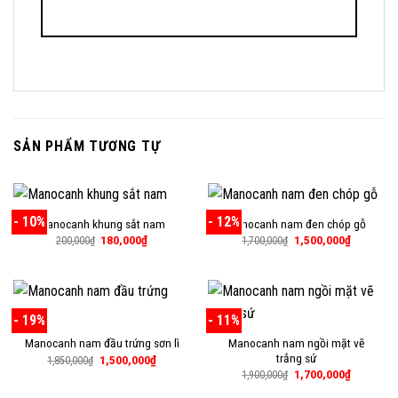
SẢN PHẨM TƯƠNG TỰ
- 10%
- 12%
Manocanh khung sắt nam
Manocanh nam đen chóp gỗ
Giá
Giá
Giá
Giá
180,000
₫
1,500,000
₫
200,000
₫
1,700,000
₫
gốc
hiện
gốc
hiện
là:
tại
là:
tại
200,000₫.
là:
1,700,000₫.
là:
180,000₫.
1,500,000
- 19%
- 11%
Manocanh nam ngồi mặt vẽ
Manocanh nam đầu trứng sơn lì
trắng sứ
Giá
Giá
1,500,000
₫
1,850,000
₫
gốc
hiện
Giá
Giá
1,700,000
₫
1,900,000
₫
là:
tại
gốc
hiện
1,850,000₫.
là:
là:
tại