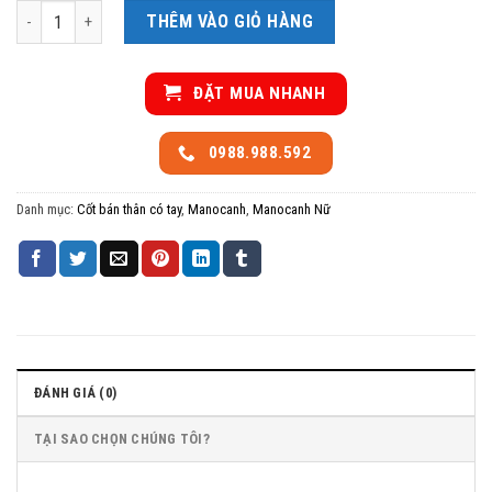
Manocanh bán thân có tay trắng sứ số lượng
THÊM VÀO GIỎ HÀNG
ĐẶT MUA NHANH
0988.988.592
Danh mục:
Cốt bán thân có tay
,
Manocanh
,
Manocanh Nữ
ĐÁNH GIÁ (0)
TẠI SAO CHỌN CHÚNG TÔI?