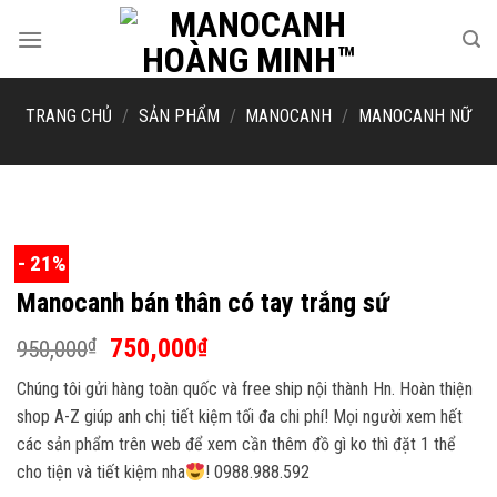
Skip
to
content
TRANG CHỦ
/
SẢN PHẨM
/
MANOCANH
/
MANOCANH NỮ
- 21%
Manocanh bán thân có tay trắng sứ
Giá
Giá
750,000
₫
₫
950,000
gốc
hiện
Chúng tôi gửi hàng toàn quốc và free ship nội thành Hn. Hoàn thiện
là:
tại
shop A-Z giúp anh chị tiết kiệm tối đa chi phí! Mọi người xem hết
950,000₫.
là:
các sản phẩm trên web để xem cần thêm đồ gì ko thì đặt 1 thể
750,000₫.
cho tiện và tiết kiệm nha
! 0988.988.592