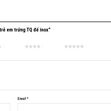
 trẻ em trứng TQ đế inox”
4 trên 5 sao
5 trên 5 sao
Email
*