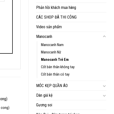
Phản hồi khách mua hàng
CÁC SHOP ĐÃ THI CÔNG
Video sản phẩm
Manocanh
Manocanh Nam
Manocanh Nữ
Manocanh Trẻ Em
Cốt bán thân không tay
Cốt bán thân có tay
MÓC KẸP QUẦN ÁO
Dàn giá kệ
Gương soi
y cong)
iá