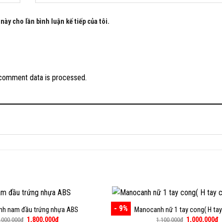
này cho lần bình luận kế tiếp của tôi.
comment data is processed.
- 9%
h nam đầu trứng nhựa ABS
Manocanh nữ 1 tay cong( H ta
Giá
Giá
Giá
G
1,800,000
₫
1,000,000
₫
,000,000
₫
1,100,000
₫