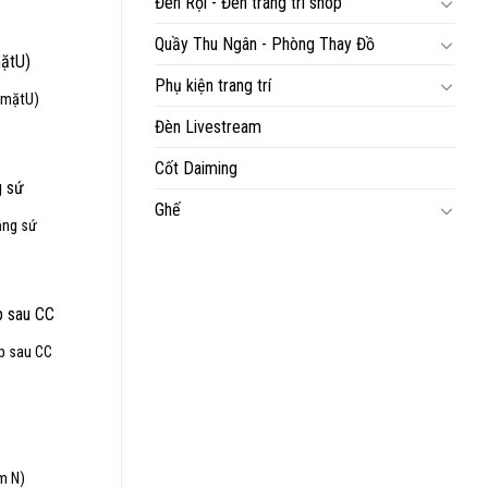
Đèn Rọi - Đèn trang trí shop
iện
ại
:
Quầy Thu Ngân - Phòng Thay Đồ
,000,000₫.
Phụ kiện trang trí
 mặtU)
iá
Đèn Livestream
iện
ại
:
Cốt Daiming
,400,000₫.
Ghế
ắng sứ
iá
iện
ại
:
,700,000₫.
p sau CC
iá
iện
ại
:
,250,000₫.
m N)