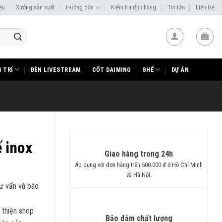
iệu
Xưởng sản xuất
Hướng dẫn
Kiểm tra đơn hàng
Tin tức
Liên Hệ
 TRÍ
ĐÈN LIVESTREAM
CỐT DAIMING
GHẾ
DỰ ÁN
 inox
Giao hàng trong 24h
Áp dụng với đơn hàng trên 500.000 đ ở Hồ Chí Minh
và Hà Nội.
tư vấn và báo
 thiện shop
Bảo đảm chất lượng