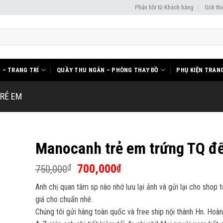
Phản hồi từ Khách hàng
Giới th
I – TRANG TRÍ
QUẦY THU NGÂN – PHÒNG THAY ĐỒ
PHỤ KIỆN TRANG
RẺ EM
Manocanh trẻ em trứng TQ đế
Giá
Giá
700,000
₫
₫
750,000
gốc
hiện
Anh chị quan tâm sp nào nhớ lưu lại ảnh và gửi lại cho shop 
là:
tại
giá cho chuẩn nhé.
750,000₫.
là:
Chúng tôi gửi hàng toàn quốc và free ship nội thành Hn. Hoàn
700,000₫.