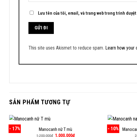
Lưu tên của tôi, email, và trang web trong trình duyệt 
This site uses Akismet to reduce spam.
Learn how your 
SẢN PHẨM TƯƠNG TỰ
- 17%
- 10%
Manocanh nữ T mù
Manocan
Giá
Giá
1,000,000
₫
1,200,000
₫
2