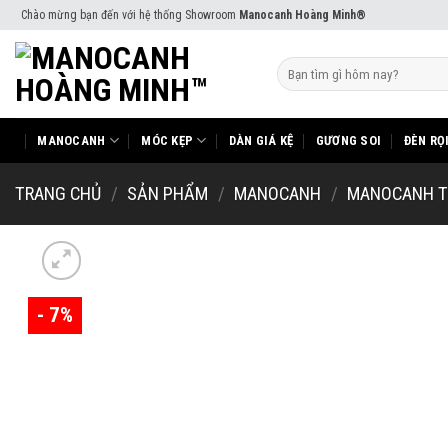
Skip
Chào mừng bạn đến với hệ thống Showroom
Manocanh Hoàng Minh®
to
content
Tìm
kiếm:
MANOCANH
MÓC KẸP
DÀN GIÁ KỆ
GƯƠNG SOI
ĐÈN RỌ
TRANG CHỦ
/
SẢN PHẨM
/
MANOCANH
/
MANOCANH T
- 7%