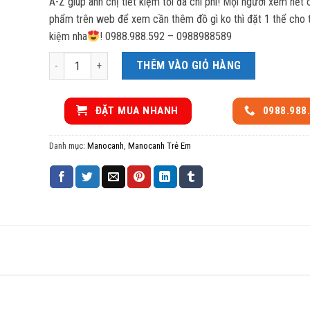
A-Z giúp anh chị tiết kiệm tối đa chi phí! Mọi người xem hết
phẩm trên web để xem cần thêm đồ gì ko thì đặt 1 thể cho ti
kiệm nha
! 0988.988.592 – 0988988589
Manocanh trẻ em trứng TQ đế inox số lượng
THÊM VÀO GIỎ HÀNG
ĐẶT MUA NHANH
0988.988
Danh mục:
Manocanh
,
Manocanh Trẻ Em