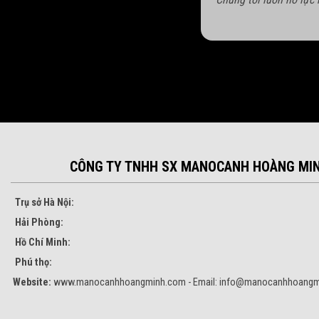
CÔNG TY TNHH SX MANOCANH HOÀNG MI
Trụ sở Hà Nội:
Hải Phòng:
Hồ Chí Minh:
Phú thọ:
Website:
www.manocanhhoangminh.com - Email:
info@manocanhhoangm