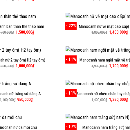
gốc
hiện
gốc
h
là:
tại
là:
t
2,000,000₫.
là:
1,100,000₫.
là
1,800,000₫.
1
- 22%
nh bán thân thể thao nam
Manocanh nữ vẽ mặt cao cấp(
Giá
Giá
Giá
G
1,500,000
₫
1,400,000
₫
,700,000
₫
1,800,000
₫
gốc
hiện
gốc
h
là:
tại
là:
t
1,700,000₫.
là:
1,800,000₫.
là
1,500,000₫.
1
- 11%
h nữ 2 tay ôm( H2 tay ôm)
Manocanh nam ngồi mặt vẽ tr
Giá
Giá
Giá
G
1,000,000
₫
1,700,000
₫
,200,000
₫
1,900,000
₫
gốc
hiện
gốc
h
là:
tại
là:
t
1,200,000₫.
là:
1,900,000₫.
là
1,000,000₫.
1
- 11%
canh nữ trắng sứ dáng A
Manocanh nữ chéo chân tay chắ
Giá
Giá
Giá
G
950,000
₫
1,250,000
₫
1,100,000
₫
1,400,000
₫
gốc
hiện
gốc
h
là:
tại
là:
t
1,100,000₫.
là:
1,400,000₫.
là
950,000₫.
1
- 17%
nocnah nữ da môi chu
Manocanh nam trắng sứ( na