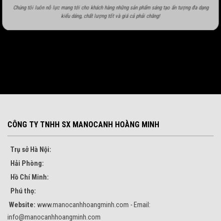
Chúng tôi luôn nỗ lực mang tới cho khách hàng những sản phẩm sáng tạo ấn tượng đa dạng
kiểu dáng, chất lượng tốt và giá cả phải chăng!
CÔNG TY TNHH SX MANOCANH HOÀNG MINH
Trụ sở Hà Nội:
Hải Phòng:
Hồ Chí Minh:
Phú thọ:
Website:
www.manocanhhoangminh.com - Email:
info@manocanhhoangminh.com