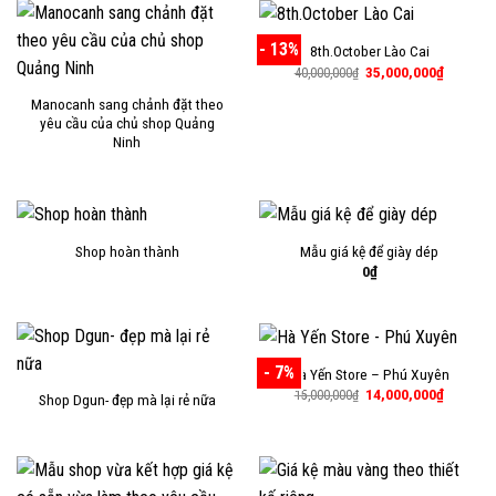
- 13%
8th.October Lào Cai
Giá
Giá
35,000,000
₫
40,000,000
₫
gốc
hiện
là:
tại
Manocanh sang chảnh đặt theo
40,000,000₫.
là:
yêu cầu của chủ shop Quảng
35,000,
Ninh
Shop hoàn thành
Mẫu giá kệ để giày dép
0
₫
- 7%
Hà Yến Store – Phú Xuyên
Giá
Giá
14,000,000
₫
15,000,000
₫
Shop Dgun- đẹp mà lại rẻ nữa
gốc
hiện
là:
tại
15,000,000₫.
là:
14,000,