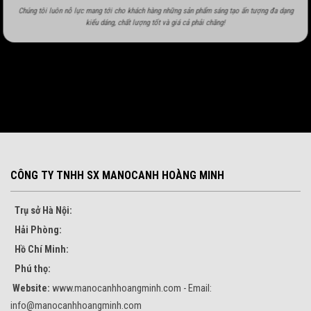
Chúng tôi luôn nỗ lực mang tới cho khách hàng những sản phẩm sáng tạo ấn tượng đa dạng
kiểu dáng, chất lượng tốt và giá cả phải chăng!
CÔNG TY TNHH SX MANOCANH HOÀNG MINH
Trụ sở Hà Nội:
Hải Phòng:
Hồ Chí Minh:
Phú thọ:
Website:
www.manocanhhoangminh.com - Email:
info@manocanhhoangminh.com