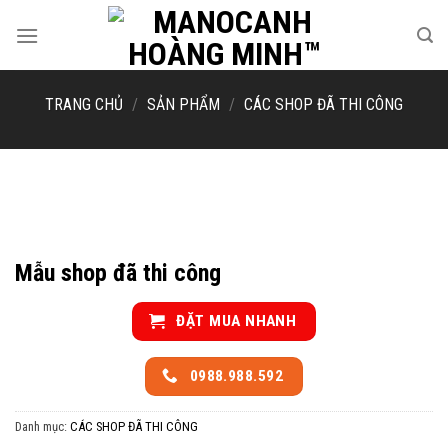
Skip
to
content
TRANG CHỦ
/
SẢN PHẨM
/
CÁC SHOP ĐÃ THI CÔNG
Mẫu shop đã thi công
ĐẶT MUA NHANH
0988.988.592
Danh mục:
CÁC SHOP ĐÃ THI CÔNG