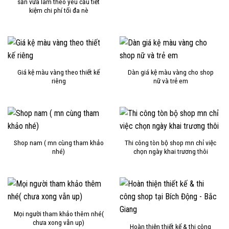
sẵn vừa làm theo yêu cầu tiết
35,000,
kiệm chi phí tối đa nè
Giá kệ màu vàng theo thiết kế
Dàn giá kệ màu vàng cho shop
riêng
nữ và trẻ em
Shop nam ( mn cùng tham khảo
Thi công tòn bộ shop mn chỉ việc
nhé)
chọn ngày khai trương thôi
Mọi người tham khảo thêm nhé(
chưa xong vẫn up)
Hoàn thiện thiết kế & thi công