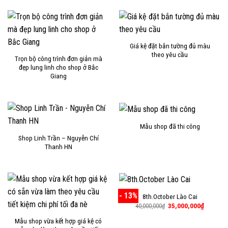
Giá kệ đặt bắn tường đủ màu
theo yêu cầu
Trọn bộ công trình đơn giản mà
đẹp lung linh cho shop ở Bắc
Giang
Mẫu shop đã thi công
Shop Linh Trần – Nguyễn Chí
Thanh HN
- 13%
8th.October Lào Cai
Giá
Giá
35,000,000
₫
40,000,000
₫
gốc
hiện
là:
tại
Mẫu shop vừa kết hợp giá kệ có
40,000,000₫.
là: