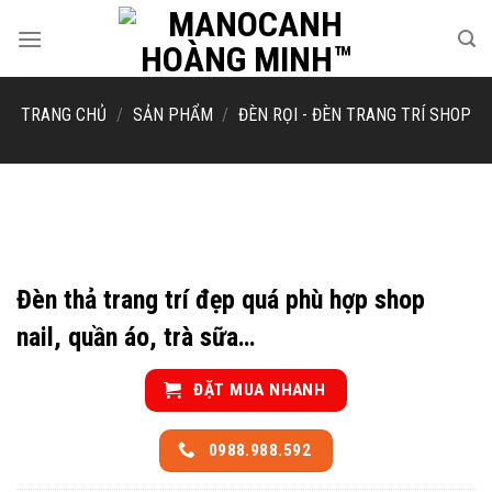
Skip
to
content
TRANG CHỦ
/
SẢN PHẨM
/
ĐÈN RỌI - ĐÈN TRANG TRÍ SHOP
Đèn thả trang trí đẹp quá phù hợp shop
nail, quần áo, trà sữa…
ĐẶT MUA NHANH
0988.988.592