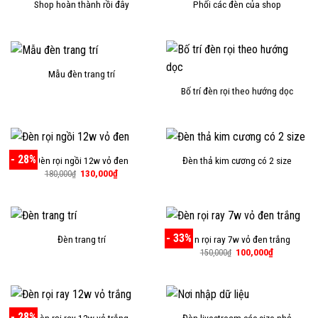
Shop hoàn thành rồi đây
Phối các đèn của shop
Mẫu đèn trang trí
Bố trí đèn rọi theo hướng dọc
- 28%
Đèn rọi ngồi 12w vỏ đen
Đèn thả kim cương có 2 size
Giá
Giá
130,000
₫
180,000
₫
gốc
hiện
là:
tại
180,000₫.
là:
130,000₫.
- 33%
Đèn trang trí
Đèn rọi ray 7w vỏ đen trắng
Giá
Giá
100,000
₫
150,000
₫
gốc
hiện
là:
tại
150,000₫.
là:
100,000₫.
- 28%
Đèn rọi ray 12w vỏ trắng
Đèn livestream các size nhỏ