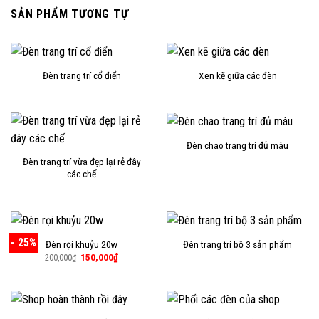
SẢN PHẨM TƯƠNG TỰ
Đèn trang trí cổ điển
Xen kẽ giữa các đèn
Đèn chao trang trí đủ màu
Đèn trang trí vừa đẹp lại rẻ đây
các chế
- 25%
Đèn rọi khuỷu 20w
Đèn trang trí bộ 3 sản phẩm
Giá
Giá
150,000
₫
200,000
₫
gốc
hiện
là:
tại
200,000₫.
là:
150,000₫.