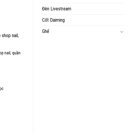
Đèn Livestream
Cốt Daiming
Ghế
op nail, quần
dọc