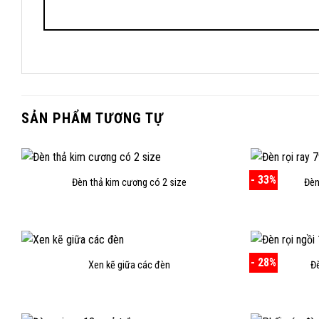
SẢN PHẨM TƯƠNG TỰ
- 33%
Đèn thả kim cương có 2 size
Đèn
- 28%
Xen kẽ giữa các đèn
Đ