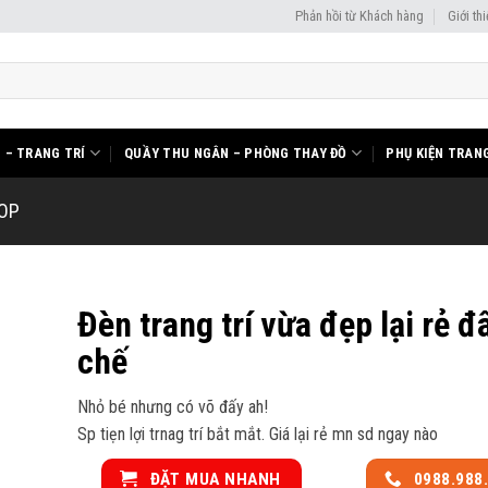
Phản hồi từ Khách hàng
Giới th
I – TRANG TRÍ
QUẦY THU NGÂN – PHÒNG THAY ĐỒ
PHỤ KIỆN TRANG
HOP
Đèn trang trí vừa đẹp lại rẻ đ
chế
Nhỏ bé nhưng có võ đấy ah!
Sp tiẹn lợi trnag trí bắt mắt. Giá lại rẻ mn sd ngay nào
ĐẶT MUA NHANH
0988.988