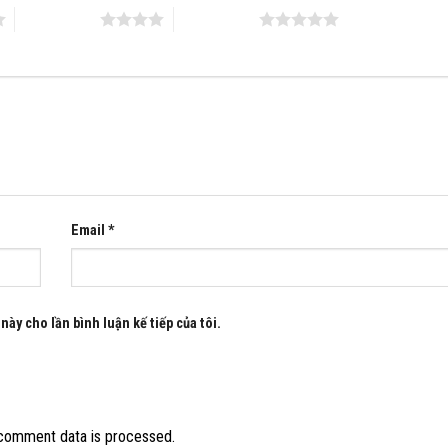
4 trên 5 sao
5 trên 5 sao
Email
*
này cho lần bình luận kế tiếp của tôi.
comment data is processed.