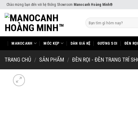
Skip
Chào mừng bạn đến với hệ thống Showroom
Manocanh Hoàng Minh®
to
content
Tìm
kiếm:
MANOCANH
MÓC KẸP
DÀN GIÁ KỆ
GƯƠNG SOI
ĐÈN RỌ
TRANG CHỦ
/
SẢN PHẨM
/
ĐÈN RỌI - ĐÈN TRANG TRÍ S