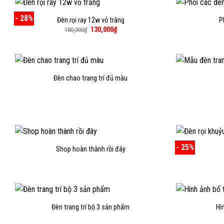
- 28%
Đèn rọi ray 12w vỏ trắng
P
Giá
Giá
130,000
₫
180,000
₫
gốc
hiện
là:
tại
180,000₫.
là:
130,000₫.
Đèn chao trang trí đủ màu
- 25%
Shop hoàn thành rồi đây
Đèn trang trí bộ 3 sản phẩm
Hìn