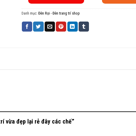
Danh mục:
Đèn Rọi - Đèn trang trí shop
trí vừa đẹp lại rẻ đây các chế”