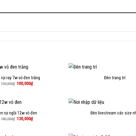
 rọi ray 7w vỏ đen trắng
Đèn trang trí
Giá
Giá
100,000
₫
150,000
₫
gốc
hiện
là:
tại
150,000₫.
là:
100,000₫.
èn rọi ngồi 12w vỏ đen
Đèn livestream các size n
Giá
Giá
130,000
₫
180,000
₫
gốc
hiện
là:
tại
180,000₫.
là:
130,000₫.