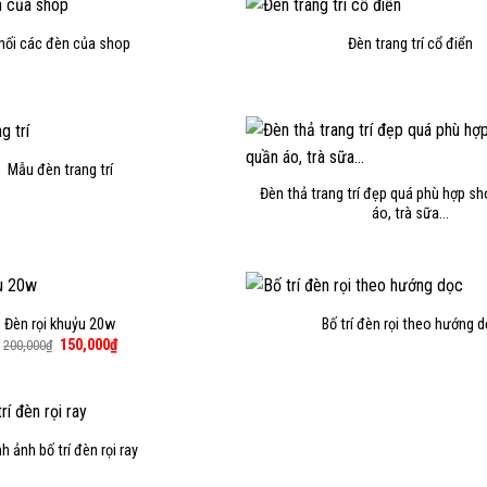
hối các đèn của shop
Đèn trang trí cổ điển
Mẫu đèn trang trí
Đèn thả trang trí đẹp quá phù hợp sh
áo, trà sữa…
Đèn rọi khuỷu 20w
Bố trí đèn rọi theo hướng 
Giá
Giá
150,000
₫
200,000
₫
gốc
hiện
là:
tại
200,000₫.
là:
150,000₫.
h ảnh bố trí đèn rọi ray