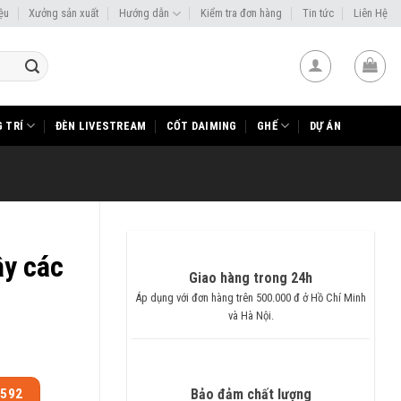
iệu
Xưởng sản xuất
Hướng dẫn
Kiểm tra đơn hàng
Tin tức
Liên Hệ
 TRÍ
ĐÈN LIVESTREAM
CỐT DAIMING
GHẾ
DỰ ÁN
ây các
Giao hàng trong 24h
Áp dụng với đơn hàng trên 500.000 đ ở Hồ Chí Minh
và Hà Nội.
.592
Bảo đảm chất lượng