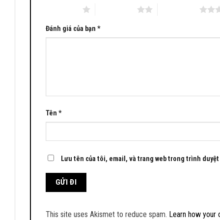
1 trên 5 sao
2 trên 5 sao
3 trên 5 sao
Đánh giá của bạn
*
Tên
*
Lưu tên của tôi, email, và trang web trong trình duyệt 
This site uses Akismet to reduce spam.
Learn how your 