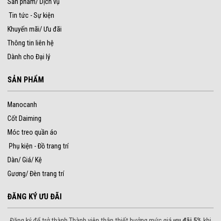
Sản phẩm/ Dịch vụ
Tin tức - Sự kiện
Khuyến mãi/ Ưu đãi
Thông tin liên hệ
Dành cho Đại lý
SẢN PHẨM
Manocanh
Cốt Daiming
Móc treo quần áo
Phụ kiện - Đồ trang trí
Dàn/ Giá/ Kệ
Gương/ Đèn trang trí
ĐĂNG KÝ ƯU ĐÃI
Đăng ký để trở thành Thành viên thân thiết hưởng mức giá
ưu đãi 5%
khi