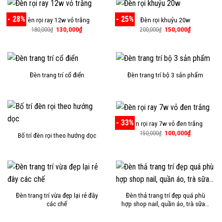
- 28%
- 25%
Đèn rọi ray 12w vỏ trắng
Đèn rọi khuỷu 20w
Giá
Giá
Giá
Giá
130,000
₫
150,000
₫
180,000
₫
200,000
₫
gốc
hiện
gốc
hiện
là:
tại
là:
tại
180,000₫.
là:
200,000₫.
là:
130,000₫.
150,000₫.
Đèn trang trí cổ điển
Đèn trang trí bộ 3 sản phẩm
- 33%
Đèn rọi ray 7w vỏ đen trắng
Giá
Giá
100,000
₫
150,000
₫
Bố trí đèn rọi theo hướng dọc
gốc
hiện
là:
tại
150,000₫.
là:
100,000₫.
Đèn trang trí vừa đẹp lại rẻ đây
Đèn thả trang trí đẹp quá phù
các chế
hợp shop nail, quần áo, trà sữa…