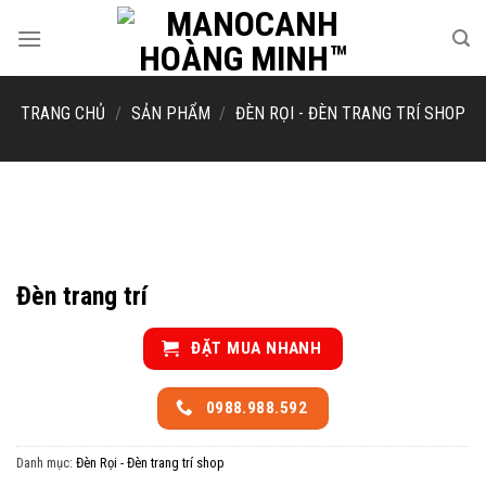
Skip
to
content
TRANG CHỦ
/
SẢN PHẨM
/
ĐÈN RỌI - ĐÈN TRANG TRÍ SHOP
Đèn trang trí
ĐẶT MUA NHANH
0988.988.592
Danh mục:
Đèn Rọi - Đèn trang trí shop