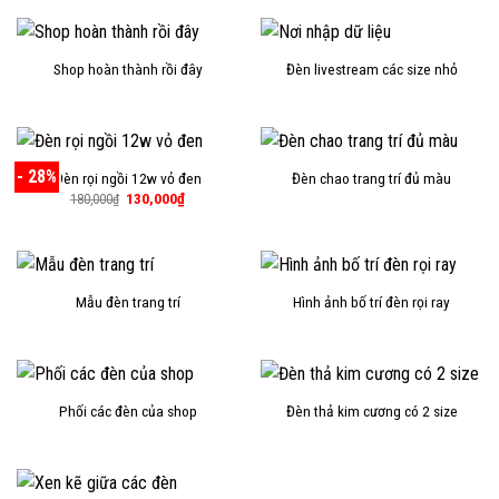
Shop hoàn thành rồi đây
Đèn livestream các size nhỏ
- 28%
Đèn rọi ngồi 12w vỏ đen
Đèn chao trang trí đủ màu
Giá
Giá
130,000
₫
180,000
₫
gốc
hiện
là:
tại
180,000₫.
là:
130,000₫.
Mẫu đèn trang trí
Hình ảnh bố trí đèn rọi ray
Phối các đèn của shop
Đèn thả kim cương có 2 size