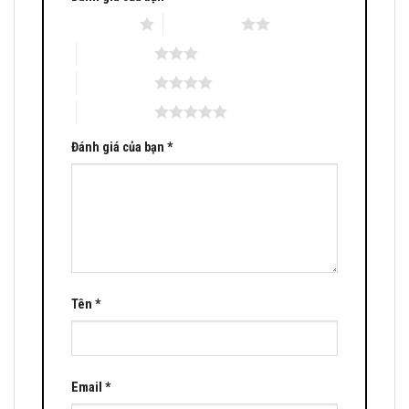
1 trên 5 sao
2 trên 5 sao
3 trên 5 sao
4 trên 5 sao
5 trên 5 sao
Đánh giá của bạn
*
Tên
*
Email
*