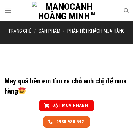
Skip
to
content
TRANG CHỦ
/
SẢN PHẨM
/
PHẢN HỒI KHÁCH MUA HÀNG
May quá bên em tìm ra chỗ anh chị để mua
hàng
ĐẶT MUA NHANH
0988.988.592