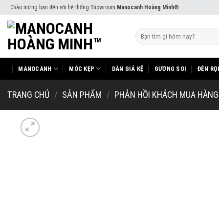
Skip
Chào mừng bạn đến với hệ thống Showroom
Manocanh Hoàng Minh®
to
content
Tìm
kiếm:
MANOCANH
MÓC KẸP
DÀN GIÁ KỆ
GƯƠNG SOI
ĐÈN RỌ
TRANG CHỦ
/
SẢN PHẨM
/
PHẢN HỒI KHÁCH MUA HÀNG