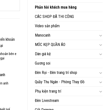
Phản hồi khách mua hàng
CÁC SHOP ĐÃ THI CÔNG
Video sản phẩm
Manocanh
MÓC KẸP QUẦN ÁO
Dàn giá kệ
 khoản bên e
ngại
Gương soi
Đèn Rọi - Đèn trang trí shop
Quầy Thu Ngân - Phòng Thay Đồ
bên anh
Phụ kiện trang trí
Đèn Livestream
Cốt Daiming