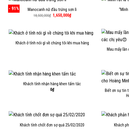
- 91%
Manocanh nữ đầu trứng sơn lì
“Mình 
Giá
Giá
1,650,000
₫
18,500,000
₫
gốc
hiện
là:
tại
18,500,000₫.
là:
1,650,000₫.
Khách ở tỉnh nói gì về chúng tôi khi mua hàng
Mau mấy lần 
Khách tỉnh nhận hàng khen tấm tắc
0
₫
Biết ơn sự tin
H
Khách tỉnh chốt đơn sợ quá 25/02/2020
Khách ph