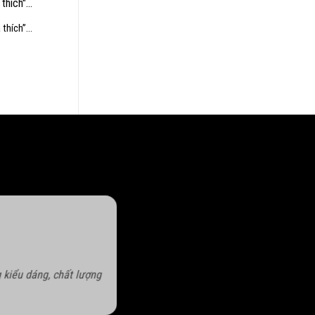
à thích”…
 kiểu dáng, chất lượng