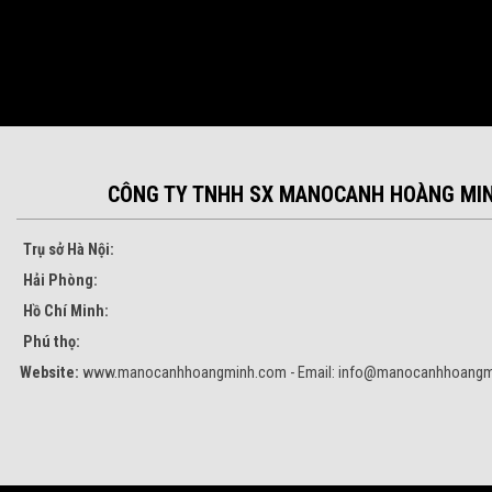
CÔNG TY TNHH SX MANOCANH HOÀNG MI
Trụ sở Hà Nội:
Hải Phòng:
Hồ Chí Minh:
Phú thọ:
Website:
www.manocanhhoangminh.com - Email:
info@manocanhhoangm