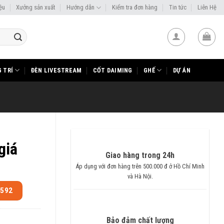
iệu
Xưởng sản xuất
Hướng dẫn
Kiểm tra đơn hàng
Tin tức
Liên Hệ
 TRÍ
ĐÈN LIVESTREAM
CỐT DAIMING
GHẾ
DỰ ÁN
giá
Giao hàng trong 24h
Áp dụng với đơn hàng trên 500.000 đ ở Hồ Chí Minh
và Hà Nội.
.592
Bảo đảm chất lượng