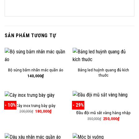
SẢN PHẨM TƯƠNG TỰ
Bảng led huỳnh quang đủ kích
Bộ súng bắm nhãn mác quần áo
thuớc
140,000
₫
- 10%
- 29%
Cây inox trưng bày giày
Giá
Giá
180,000
₫
200,000
₫
Đầu đội mũ sắt vàng hàng nhập
gốc
hiện
Giá
Giá
250,000
₫
là:
tại
350,000
₫
gốc
hiện
200,000₫.
là:
là:
tại
180,000₫.
350,000₫.
là:
250,000₫.