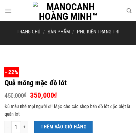
Skip
to
content
TRANG CHỦ
/
SẢN PHẨM
/
PHỤ KIỆN TRANG TRÍ
- 22%
Quả mông mặc đồ lót
Giá
Giá
350,000
₫
₫
450,000
gốc
hiện
Đủ màu nhé mọi người ơi! Mặc cho các shop bán đồ lót đặc biệt là
là:
tại
quần lót
450,000₫.
là:
350,000₫.
Quả mông mặc đồ lót số lượng
THÊM VÀO GIỎ HÀNG