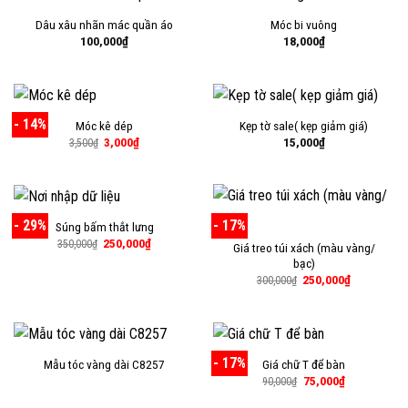
Dâu xâu nhãn mác quần áo
Móc bi vuông
100,000
₫
18,000
₫
- 14%
Móc kê dép
Kẹp tờ sale( kẹp giảm giá)
Giá
Giá
3,000
₫
15,000
₫
3,500
₫
gốc
hiện
là:
tại
3,500₫.
là:
3,000₫.
- 29%
- 17%
Súng bấm thắt lưng
Giá
Giá
250,000
₫
350,000
₫
Giá treo túi xách (màu vàng/
gốc
hiện
bạc)
là:
tại
350,000₫.
là:
Giá
Giá
250,000
₫
300,000
₫
250,000₫.
gốc
hiện
là:
tại
300,000₫.
là:
250,000₫.
- 17%
Mẫu tóc vàng dài C8257
Giá chữ T để bàn
Giá
Giá
75,000
₫
90,000
₫
gốc
hiện
là:
tại