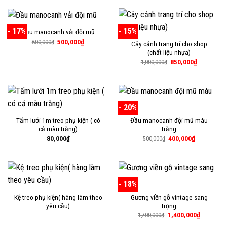
90,000₫.
là:
75,000₫.
- 17%
- 15%
Đầu manocanh vải đội mũ
Giá
Giá
500,000
₫
600,000
₫
Cây cảnh trang trí cho shop
gốc
hiện
(chất liệu nhựa)
là:
tại
600,000₫.
là:
Giá
Giá
850,000
₫
1,000,000
₫
500,000₫.
gốc
hiện
là:
tại
1,000,000₫.
là:
850,000₫.
- 20%
Tấm lưới 1m treo phụ kiện ( có
Đầu manocanh đội mũ màu
cả màu trắng)
trắng
Giá
Giá
80,000
₫
400,000
₫
500,000
₫
gốc
hiện
là:
tại
500,000₫.
là:
400,000₫.
- 18%
Kệ treo phụ kiện( hàng làm theo
Gương viền gỗ vintage sang
yêu cầu)
trọng
Giá
Giá
1,400,000
₫
1,700,000
₫
gốc
hiện