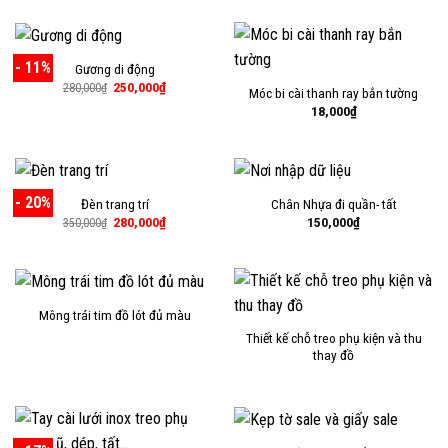
là:
tại
1,700,000₫.
là:
1,400,000
- 11%
Gương di động
Giá
Giá
250,000
₫
280,000
₫
Móc bi cài thanh ray bắn tường
gốc
hiện
18,000
₫
là:
tại
280,000₫.
là:
250,000₫.
- 20%
Đèn trang trí
Chân Nhựa đi quần- tất
Giá
Giá
280,000
₫
150,000
₫
350,000
₫
gốc
hiện
là:
tại
350,000₫.
là:
280,000₫.
Mông trái tim đồ lót đủ màu
Thiết kế chỗ treo phụ kiện và thu
thay đồ