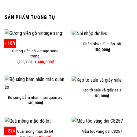
SẢN PHẨM TƯƠNG TỰ
- 18%
Chân Nhựa đi quần- tất
150,000
₫
Gương viền gỗ vintage sang
trọng
Giá
Giá
1,400,000
₫
1,700,000
₫
gốc
hiện
là:
tại
1,700,000₫.
là:
1,400,000₫.
Kẹp tờ sale và giấy sale
50,000
₫
Bộ súng bắm nhãn mác quần áo
140,000
₫
- 22%
Quả mông mặc đồ lót
Mẫu tóc vàng dài C8257
Giá
Giá
350,000
₫