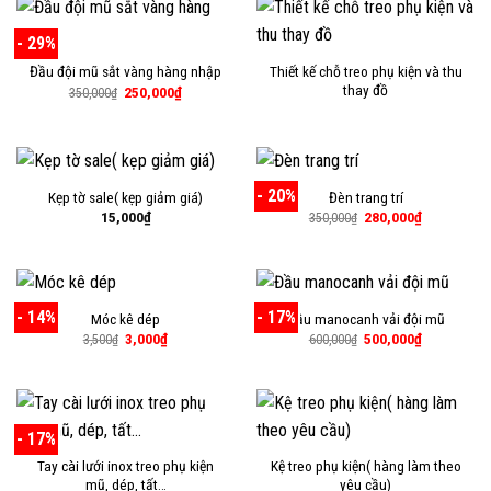
- 29%
Thiết kế chỗ treo phụ kiện và thu
Đầu đội mũ sắt vàng hàng nhập
thay đồ
Giá
Giá
250,000
₫
350,000
₫
gốc
hiện
là:
tại
350,000₫.
là:
250,000₫.
- 20%
Kẹp tờ sale( kẹp giảm giá)
Đèn trang trí
Giá
Giá
15,000
₫
280,000
₫
350,000
₫
gốc
hiện
là:
tại
350,000₫.
là:
280,000₫.
- 14%
- 17%
Móc kê dép
Đầu manocanh vải đội mũ
Giá
Giá
Giá
Giá
3,000
₫
500,000
₫
3,500
₫
600,000
₫
gốc
hiện
gốc
hiện
là:
tại
là:
tại
3,500₫.
là:
600,000₫.
là:
3,000₫.
500,000₫.
- 17%
Tay cài lưới inox treo phụ kiện
Kệ treo phụ kiện( hàng làm theo
mũ, dép, tất…
yêu cầu)