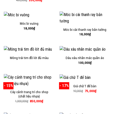
450,000
₫
gốc
hiện
là:
tại
450,000₫.
là:
350,000₫.
Móc bi vuông
18,000
₫
Móc bi cài thanh ray bắn tường
18,000
₫
Mông trái tim đồ lót đủ màu
Dâu xâu nhãn mác quần áo
100,000
₫
- 15%
- 17%
Giá chữ T để bàn
Giá
Giá
75,000
₫
90,000
₫
Cây cảnh trang trí cho shop
gốc
hiện
(chất liệu nhựa)
là:
tại
90,000₫.
là:
Giá
Giá
850,000
₫
1,000,000
₫
75,000₫.
gốc
hiện
là:
tại
1,000,000₫.
là:
850,000₫.