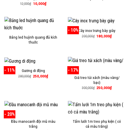
Giá
Giá
10,000
₫
12,000
₫
gốc
hiện
là:
tại
12,000₫.
là:
10,000₫.
- 10%
Cây inox trưng bày giày
Giá
Giá
180,000
₫
200,000
₫
Bảng led huỳnh quang đủ kích
gốc
hiện
thuớc
là:
tại
200,000₫.
là:
180,000₫.
- 11%
- 17%
Gương di động
Giá
Giá
250,000
₫
280,000
₫
Giá treo túi xách (màu vàng/
gốc
hiện
bạc)
là:
tại
280,000₫.
là:
Giá
Giá
250,000
₫
300,000
₫
250,000₫.
gốc
hiện
là:
tại
300,000₫.
là:
250,000₫.
- 20%
Đầu manocanh đội mũ màu
Tấm lưới 1m treo phụ kiện ( có
trắng
cả màu trắng)