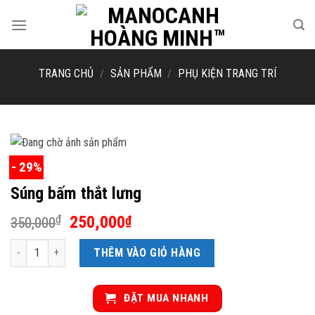
Skip
to
content
TRANG CHỦ
/
SẢN PHẨM
/
PHỤ KIỆN TRANG TRÍ
- 29%
Súng bấm thắt lưng
Giá
Giá
250,000
₫
₫
350,000
gốc
hiện
Súng bấm thắt lưng số lượng
là:
tại
THÊM VÀO GIỎ HÀNG
350,000₫.
là:
250,000₫.
ĐẶT MUA NHANH