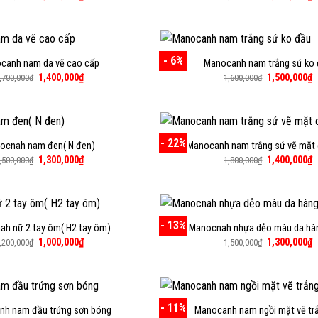
gốc
hiện
gốc
h
là:
tại
là:
t
1,500,000₫.
là:
1,400,000₫.
là
1,300,000₫.
1
- 6%
canh nam da vẽ cao cấp
Manocanh nam trắng sứ ko
Giá
Giá
Giá
G
1,400,000
₫
1,500,000
₫
,700,000
₫
1,600,000
₫
gốc
hiện
gốc
h
là:
tại
là:
t
1,700,000₫.
là:
1,600,000₫.
là
1,400,000₫.
1
- 22%
ocnah nam đen( N đen)
Manocanh nam trắng sứ vẽ mặt
Giá
Giá
Giá
G
1,300,000
₫
1,400,000
₫
,500,000
₫
1,800,000
₫
gốc
hiện
gốc
h
là:
tại
là:
t
1,500,000₫.
là:
1,800,000₫.
là
1,300,000₫.
1
- 13%
h nữ 2 tay ôm( H2 tay ôm)
Manocnah nhựa dẻo màu da hà
Giá
Giá
Giá
G
1,000,000
₫
1,300,000
₫
,200,000
₫
1,500,000
₫
gốc
hiện
gốc
h
là:
tại
là:
t
1,200,000₫.
là:
1,500,000₫.
là
1,000,000₫.
1
- 11%
h nam đầu trứng sơn bóng
Manocanh nam ngồi mặt vẽ tr