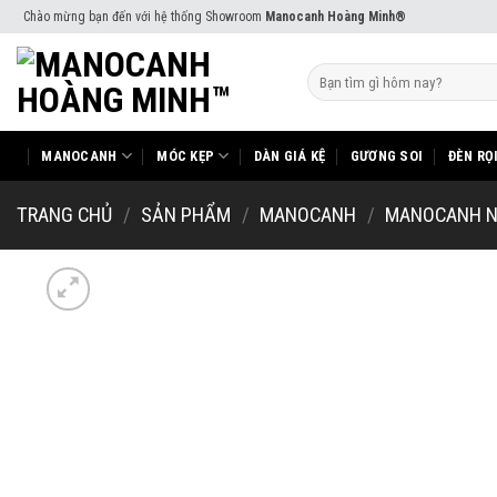
Skip
Chào mừng bạn đến với hệ thống Showroom
Manocanh Hoàng Minh®
to
content
Tìm
kiếm:
MANOCANH
MÓC KẸP
DÀN GIÁ KỆ
GƯƠNG SOI
ĐÈN RỌ
TRANG CHỦ
/
SẢN PHẨM
/
MANOCANH
/
MANOCANH 