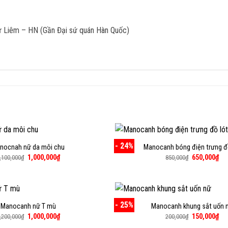
ừ Liêm – HN (Gần Đại sứ quán Hàn Quốc)
- 24%
nocnah nữ da môi chu
Manocanh bóng điện trưng đ
Giá
Giá
Giá
Giá
1,000,000
₫
650,000
₫
,100,000
₫
850,000
₫
gốc
hiện
gốc
hiệ
là:
tại
là:
tại
1,100,000₫.
là:
850,000₫.
là:
1,000,000₫.
650
- 25%
Manocanh nữ T mù
Manocanh khung sắt uốn 
Giá
Giá
Giá
Giá
1,000,000
₫
150,000
₫
,200,000
₫
200,000
₫
gốc
hiện
gốc
hiệ