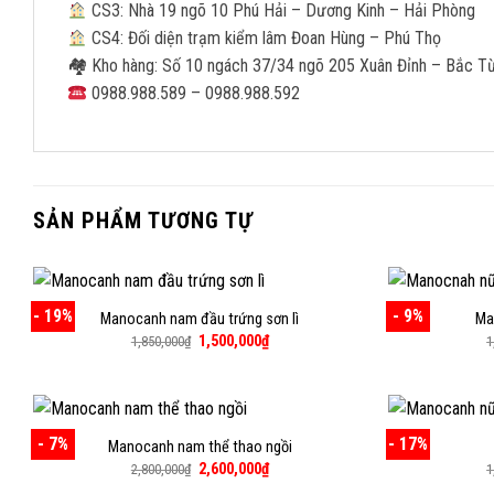
CS3: Nhà 19 ngõ 10 Phú Hải – Dương Kinh – Hải Phòng
CS4: Đối diện trạm kiểm lâm Đoan Hùng – Phú Thọ
🏘 Kho hàng: Số 10 ngách 37/34 ngõ 205 Xuân Đỉnh – Bắc T
0988.988.589 – 0988.988.592
SẢN PHẨM TƯƠNG TỰ
- 19%
- 9%
Manocanh nam đầu trứng sơn lì
Ma
Giá
Giá
1,500,000
₫
1,850,000
₫
1
gốc
hiện
là:
tại
1,850,000₫.
là:
1,500,000₫.
- 7%
- 17%
Manocanh nam thể thao ngồi
Giá
Giá
2,600,000
₫
2,800,000
₫
1
gốc
hiện