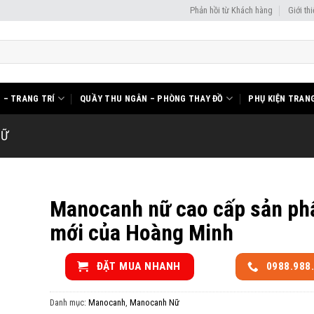
Phản hồi từ Khách hàng
Giới th
I – TRANG TRÍ
QUẦY THU NGÂN – PHÒNG THAY ĐỒ
PHỤ KIỆN TRANG
NỮ
Manocanh nữ cao cấp sản p
mới của Hoàng Minh
ĐẶT MUA NHANH
0988.988
Danh mục:
Manocanh
,
Manocanh Nữ