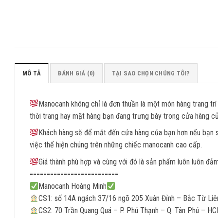
MÔ TẢ
ĐÁNH GIÁ (0)
TẠI SAO CHỌN CHÚNG TÔI?
Manocanh không chỉ là đơn thuần là một món hàng trang tr
thời trang hay mặt hàng bạn đang trưng bày trong cửa hàng của
Khách hàng sẽ để mắt đến cửa hàng của bạn hơn nếu bạn 
việc thể hiện chúng trên những chiếc manocanh cao cấp.
Giá thành phù hợp và cùng với đó là sản phẩm luôn luôn đả
==========================
Manocanh Hoàng Minh
CS1: số 14A ngách 37/16 ngõ 205 Xuân Đỉnh – Bắc Từ Li
CS2: 70 Trần Quang Quá – P. Phú Thạnh – Q. Tân Phú – H