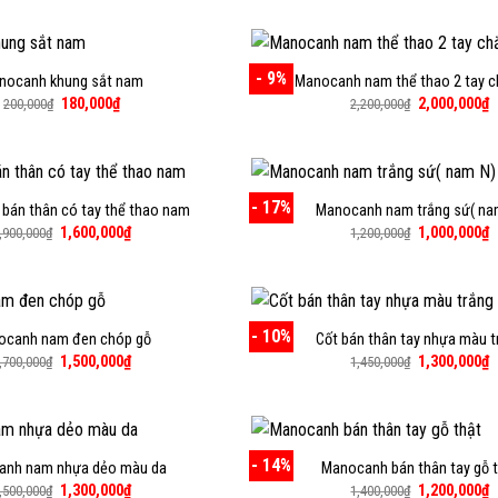
là:
tại
là:
tại
1,200,000₫.
là:
200,000₫.
là:
1,000,000₫.
150
- 9%
nocanh khung sắt nam
Manocanh nam thể thao 2 tay c
Giá
Giá
Giá
G
180,000
₫
2,000,000
₫
200,000
₫
2,200,000
₫
gốc
hiện
gốc
h
là:
tại
là:
t
200,000₫.
là:
2,200,000₫.
là
180,000₫.
2
- 17%
bán thân có tay thể thao nam
Manocanh nam trắng sứ( na
Giá
Giá
Giá
G
1,600,000
₫
1,000,000
₫
,900,000
₫
1,200,000
₫
gốc
hiện
gốc
h
là:
tại
là:
t
1,900,000₫.
là:
1,200,000₫.
là
1,600,000₫.
1
- 10%
ocanh nam đen chóp gỗ
Cốt bán thân tay nhựa màu t
Giá
Giá
Giá
G
1,500,000
₫
1,300,000
₫
,700,000
₫
1,450,000
₫
gốc
hiện
gốc
h
là:
tại
là:
t
1,700,000₫.
là:
1,450,000₫.
là
1,500,000₫.
1
- 14%
anh nam nhựa dẻo màu da
Manocanh bán thân tay gỗ 
Giá
Giá
Giá
G
1,300,000
₫
1,200,000
₫
,500,000
₫
1,400,000
₫