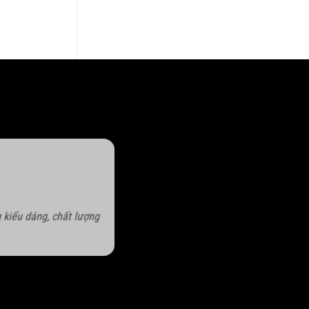
iá
iện
ại
:
,700,000₫.
 kiểu dáng, chất lượng