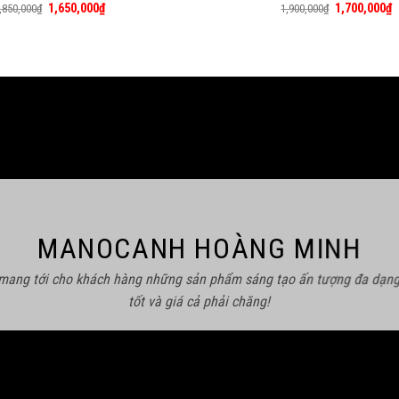
Giá
Giá
Giá
G
1,650,000
₫
1,700,000
₫
,850,000
₫
1,900,000
₫
gốc
hiện
gốc
h
là:
tại
là:
t
1,850,000₫.
là:
1,900,000₫.
là
1,650,000₫.
1
MANOCANH HOÀNG MINH
 mang tới cho khách hàng những sản phẩm sáng tạo ấn tượng đa dạng
tốt và giá cả phải chăng!