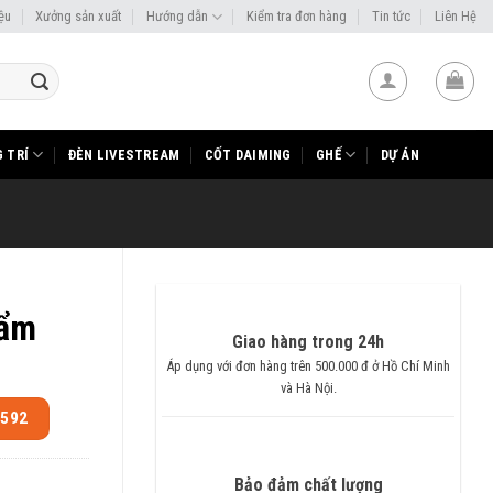
iệu
Xưởng sản xuất
Hướng dẫn
Kiểm tra đơn hàng
Tin tức
Liên Hệ
 TRÍ
ĐÈN LIVESTREAM
CỐT DAIMING
GHẾ
DỰ ÁN
hẩm
Giao hàng trong 24h
Áp dụng với đơn hàng trên 500.000 đ ở Hồ Chí Minh
và Hà Nội.
.592
Bảo đảm chất lượng