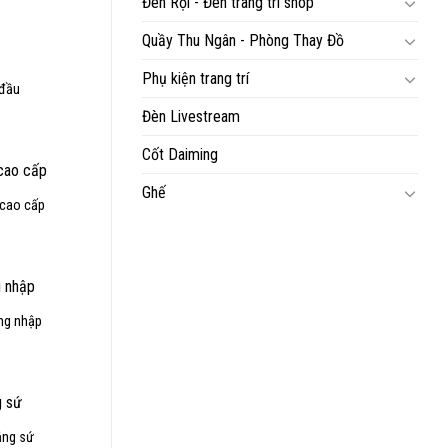
Đèn Rọi - Đèn trang trí shop
iện
ại
:
Quầy Thu Ngân - Phòng Thay Đồ
,200,000₫.
Phụ kiện trang trí
 đầu
iá
Đèn Livestream
iện
ại
:
Cốt Daiming
,500,000₫.
Ghế
 cao cấp
iá
iện
ại
:
,400,000₫.
ng nhập
iá
iện
ại
:
,300,000₫.
ắng sứ