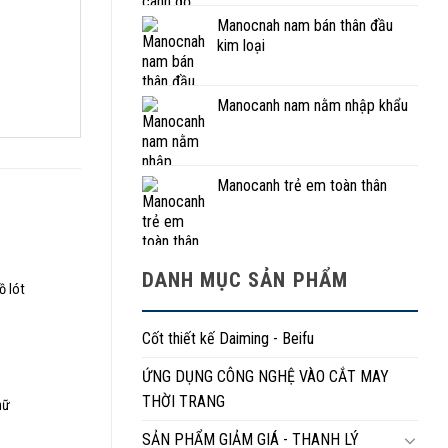
Manocnah nam bán thân đầu
kim loại
Manocanh nam nằm nhập khẩu
Manocanh trẻ em toàn thân
DANH MỤC SẢN PHẨM
ồ lót
n
Cốt thiết kế Daiming - Beifu
,000₫.
ỨNG DỤNG CÔNG NGHỆ VÀO CẮT MAY
THỜI TRANG
nữ
n
SẢN PHẨM GIẢM GIÁ - THANH LÝ