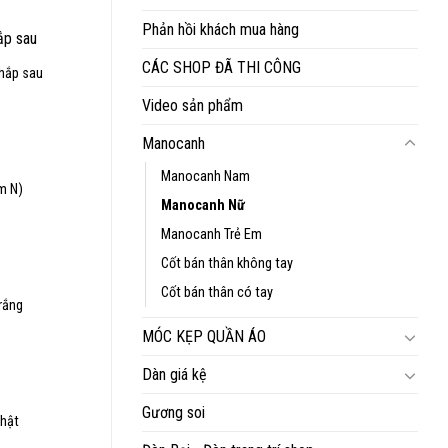
Phản hồi khách mua hàng
,000₫.
CÁC SHOP ĐÃ THI CÔNG
hắp sau
iá
Video sản phẩm
iện
ại
:
Manocanh
,000,000₫.
Manocanh Nam
m N)
Manocanh Nữ
iá
iện
Manocanh Trẻ Em
ại
:
Cốt bán thân không tay
,000,000₫.
Cốt bán thân có tay
rắng
iá
MÓC KẸP QUẦN ÁO
iện
ại
:
Dàn giá kệ
,300,000₫.
Gương soi
thật
iá