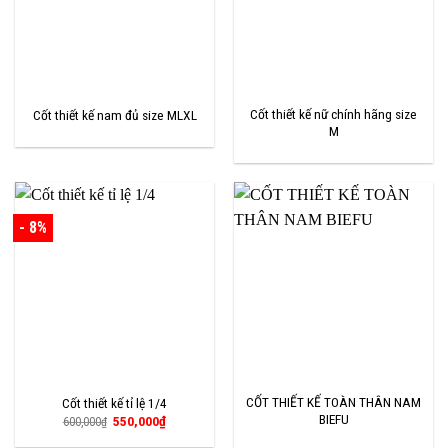
Cốt thiết kế nữ chính hãng size
Cốt thiết kế nam đủ size MLXL
M
- 8%
CỐT THIẾT KẾ TOÀN THÂN NAM
Cốt thiết kế tỉ lệ 1/4
BIEFU
Giá
Giá
550,000
₫
600,000
₫
gốc
hiện
là:
tại