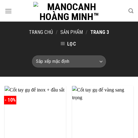
Skip
to
content
TRANG CHỦ
/
SẢN PHẨM
/
TRANG 3
LỌC
- 10%