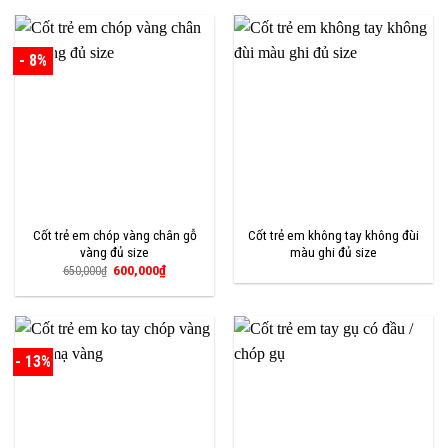
650,000₫.
là:
600,000₫.
- 8%
Cốt trẻ em chóp vàng chân gỗ
Cốt trẻ em không tay không đùi
vàng đủ size
màu ghi đủ size
Giá
Giá
600,000
₫
650,000
₫
gốc
hiện
là:
tại
650,000₫.
là:
600,000₫.
- 13%