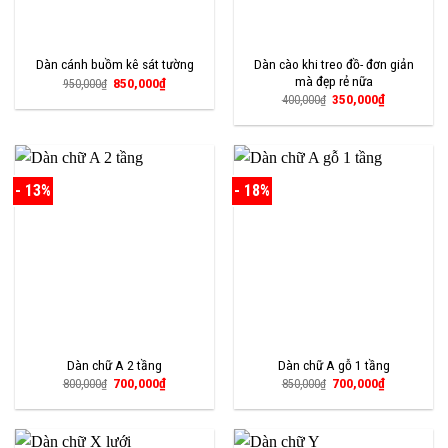
Dàn cào khi treo đồ- đơn giản
Dàn cánh buồm kê sát tường
mà đẹp rẻ nữa
Giá
Giá
850,000
₫
950,000
₫
gốc
hiện
Giá
Giá
350,000
₫
400,000
₫
là:
tại
gốc
hiện
950,000₫.
là:
là:
tại
850,000₫.
400,000₫.
là:
350,000₫.
- 13%
- 18%
Dàn chữ A 2 tầng
Dàn chữ A gỗ 1 tầng
Giá
Giá
Giá
Giá
700,000
₫
700,000
₫
800,000
₫
850,000
₫
gốc
hiện
gốc
hiện
là:
tại
là:
tại
800,000₫.
là:
850,000₫.
là:
700,000₫.
700,000₫.