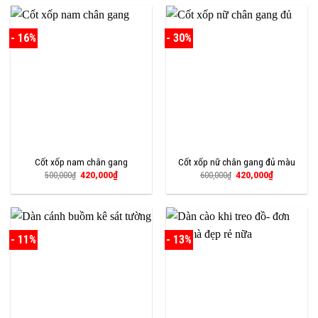
650,000₫.
- 16%
- 30%
Cốt xốp nam chân gang
Cốt xốp nữ chân gang đủ màu
Giá
Giá
Giá
Giá
420,000
₫
420,000
₫
500,000
₫
600,000
₫
gốc
hiện
gốc
hiện
là:
tại
là:
tại
500,000₫.
là:
600,000₫.
là:
420,000₫.
420,000₫.
- 11%
- 13%