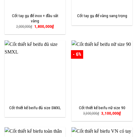
Cốt tay gụ đế inox + đầu sắt
Cốt tay gụ đế vàng sang trọng
vàng
Giá
Giá
1,800,000
₫
2,000,000
₫
gốc
hiện
là:
tại
2,000,000₫.
là:
1,800,000₫.
- 6%
Cốt thiết kế beifu đủ size SMXL
Cốt thiết kế beifu nữ size 90
Giá
Giá
3,100,000
₫
3,300,000
₫
gốc
hiện
là:
tại
3,300,000₫.
là:
3,100,000