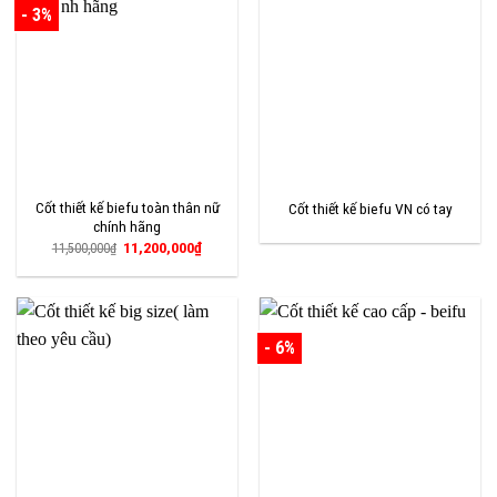
- 3%
Cốt thiết kế biefu toàn thân nữ
Cốt thiết kế biefu VN có tay
chính hãng
Giá
Giá
11,200,000
₫
11,500,000
₫
gốc
hiện
là:
tại
11,500,000₫.
là:
11,200,000₫.
- 6%