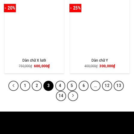
- 20%
- 25%
Dàn chữ X lưới
Dàn chữ Y
Giá
Giá
Giá
Giá
600,000
₫
300,000
₫
750,000
₫
400,000
₫
gốc
hiện
gốc
hiện
là:
tại
là:
tại
750,000₫.
là:
400,000₫.
là:
600,000₫.
300,000₫.
1
2
3
4
5
6
…
12
13
14