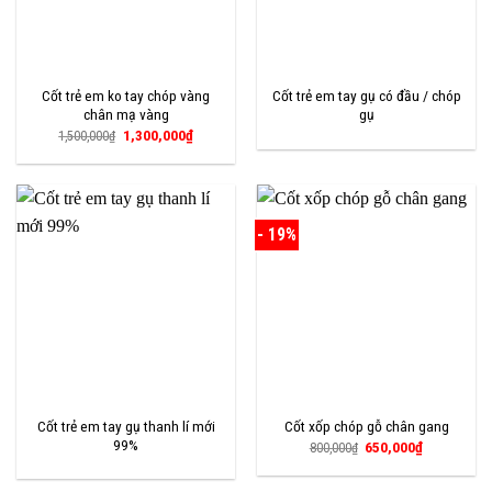
Cốt trẻ em ko tay chóp vàng
Cốt trẻ em tay gụ có đầu / chóp
chân mạ vàng
gụ
Giá
Giá
1,300,000
₫
1,500,000
₫
gốc
hiện
là:
tại
1,500,000₫.
là:
1,300,000₫.
- 19%
Cốt trẻ em tay gụ thanh lí mới
Cốt xốp chóp gỗ chân gang
99%
Giá
Giá
650,000
₫
800,000
₫
gốc
hiện
là:
tại
800,000₫.
là: